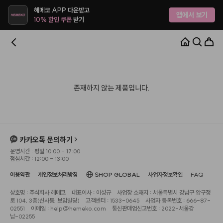
헤메코 APP 다운받고
앱에서 보기
10% 할인 쿠폰
받기
존재하지 않는 제품입니다.
카카오톡 문의하기
운영시간 : 평일 10:00 - 17:00
점심시간 : 12:00 - 13:00
이용약관
개인정보처리방침
SHOP GLOBAL
사업자정보확인
FAQ
상호명 : 주식회사 헤메코
대표이사 : 이성규
사업장 소재지 : 서울특별시 강남구 압구정
로 104, 3층(신사동, 보암빌딩)
고객센터 : 1533-0645
사업자 등록번호 : 666-87-
02551
이메일 : help@hemeko.com
통신판매업신고번호 : 2022-서울강
남-02255