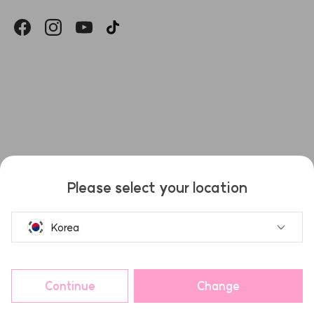
헤슬
Please select your location
Korea
Continue
Change