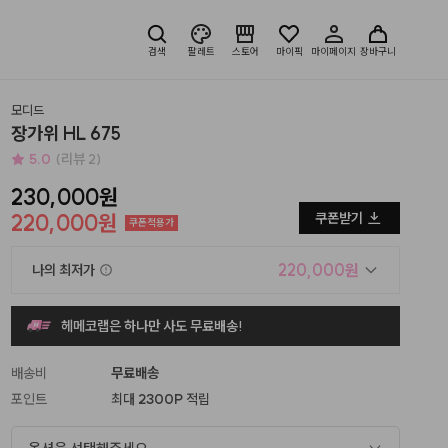
검색
팔레트
스토어
마이픽
마이페이지
장바구니
모디드
장가위 HL 675
5.0
(리뷰 2)
230,000원
220,000원
쿠폰받기
쿠폰적용가
220,000원
나의 최저가
헤메코랩은 하나만 사도 무료배송!
배송비
무료배송
포인트
최대
2300P
적립