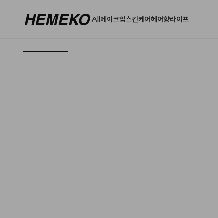
All
메이크업
스킨케어
헤어
향
라이프