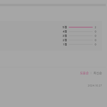
5
점
2
4
점
0
3
점
0
2
점
0
1
점
0
도움순
최신순
2024.10.27