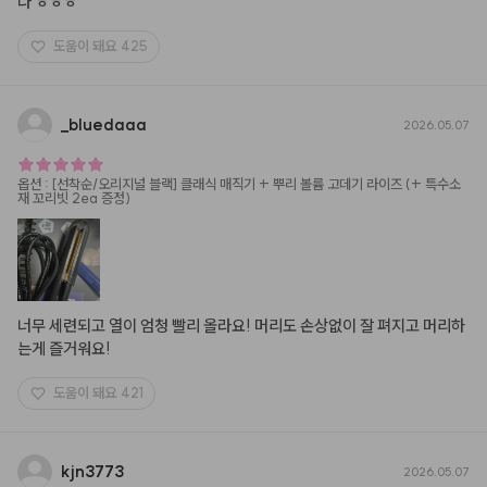
다 ㅎㅎㅎ
도움이 돼요
425
_
bluedaaa
2026.05.07
옵션
:
[선착순/오리지널 블랙] 클래식 매직기 + 뿌리 볼륨 고데기 라이즈 (+ 특수소
재 꼬리빗 2ea 증정)
너무 세련되고 열이 엄청 빨리 올라요! 머리도 손상없이 잘 펴지고 머리하
는게 즐거워요!
도움이 돼요
421
kjn3773
2026.05.07