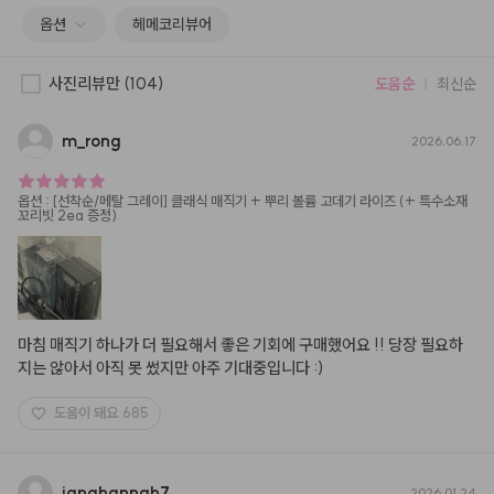
옵션
헤메코리뷰어
사진리뷰만
(104)
도움순
최신순
m
_
rong
2026.06.17
옵션
:
[선착순/메탈 그레이] 클래식 매직기 + 뿌리 볼륨 고데기 라이즈 (+ 특수소재
꼬리빗 2ea 증정)
마침 매직기 하나가 더 필요해서 좋은 기회에 구매했어요 !! 당장 필요하
지는 않아서 아직 못 썼지만 아주 기대중입니다 :)
도움이 돼요
685
janghannah7
2026.01.24