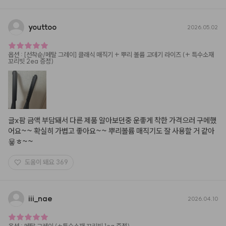
youttoo
2026.05.02
옵션
:
[선착순/메탈 그레이] 클래식 매직기 + 뿌리 볼륨 고데기 라이즈 (+ 특수소재
꼬리빗 2ea 증정)
글x팜 금액 부담돼서 다른 제품 알아보던중 운좋게 착한 가격으러 구메했
어요~~ 확실히 가볍고 좋아요~~ 뿌리볼륨 매직기도 잘 사용할 거 같아
욯ㅎ~~
도움이 돼요
369
iii
_
nae
2026.04.10
옵션
:
메탈 그레이 (+특수소재 꼬리빗 1ea 증정)