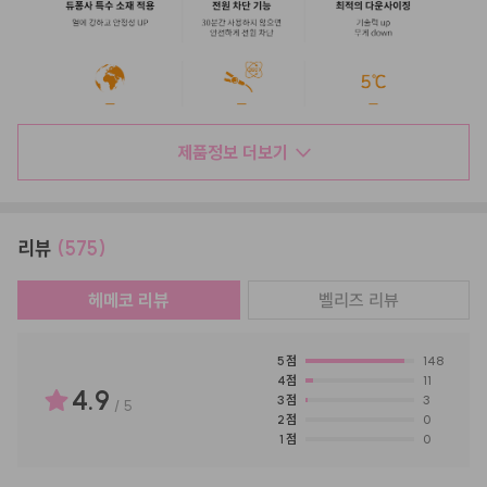
제품정보 더보기
리뷰
(575)
헤메코 리뷰
벨리즈
리뷰
5
점
148
4
점
11
4.9
3
점
3
/
5
2
점
0
1
점
0