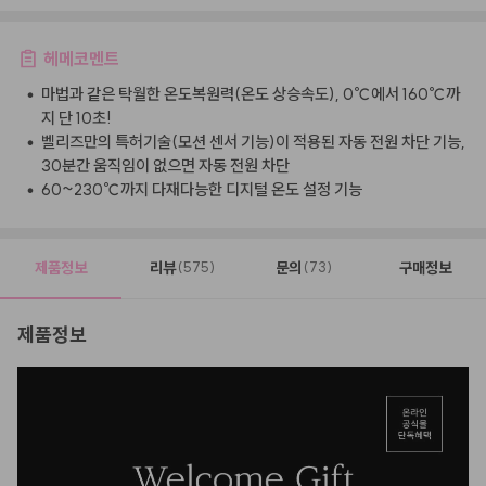
헤메코멘트
•
마법과 같은 탁월한 온도복원력(온도 상승속도), 0℃에서 160℃까
지 단 10초!
•
벨리즈만의 특허기술(모션 센서 기능)이 적용된 자동 전원 차단 기능,
30분간 움직임이 없으면 자동 전원 차단
•
60~230℃까지 다재다능한 디지털 온도 설정 기능
제품정보
리뷰
문의
구매정보
(575)
(73)
제품정보