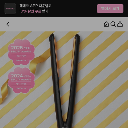
헤메코 APP 다운받고
앱에서 보기
10% 할인 쿠폰
받기