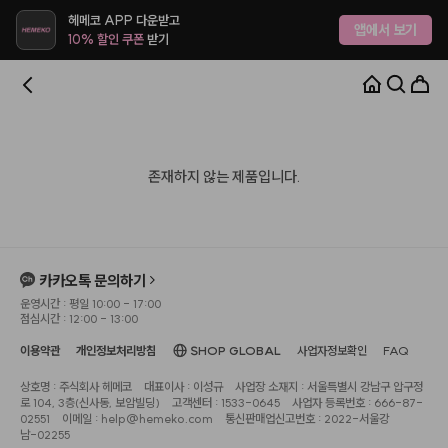
헤메코 APP 다운받고
앱에서 보기
10% 할인 쿠폰
받기
존재하지 않는 제품입니다.
카카오톡 문의하기
운영시간 : 평일 10:00 - 17:00
점심시간 : 12:00 - 13:00
이용약관
개인정보처리방침
SHOP GLOBAL
사업자정보확인
FAQ
상호명 : 주식회사 헤메코
대표이사 : 이성규
사업장 소재지 : 서울특별시 강남구 압구정
로 104, 3층(신사동, 보암빌딩)
고객센터 : 1533-0645
사업자 등록번호 : 666-87-
02551
이메일 : help@hemeko.com
통신판매업신고번호 : 2022-서울강
남-02255