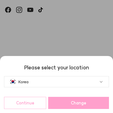
헤슬
Please select your location
Korea
Continue
Change