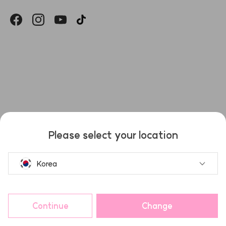
헤슬
Please select your location
Korea
Continue
Change