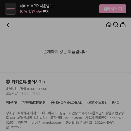
헤메코 APP 다운받고
앱에서 보기
10% 할인 쿠폰
받기
존재하지 않는 제품입니다.
카카오톡 문의하기
운영시간 : 평일 10:00 - 17:00
점심시간 : 12:00 - 13:00
이용약관
개인정보처리방침
SHOP GLOBAL
사업자정보확인
FAQ
상호명 : 주식회사 헤메코
대표이사 : 이성규
사업장 소재지 : 서울특별시 강남구 압구정
로 104, 3층(신사동, 보암빌딩)
고객센터 : 1533-0645
사업자 등록번호 : 666-87-
02551
이메일 : help@hemeko.com
통신판매업신고번호 : 2022-서울강
남-02255