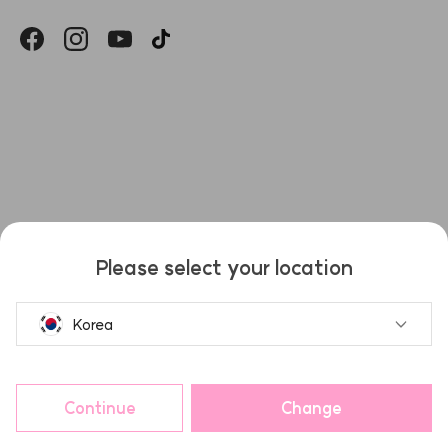
헤슬
Please select your location
Korea
Continue
Change