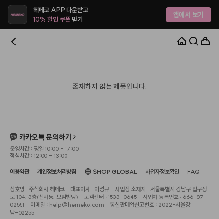
헤메코 APP 다운받고
앱에서 보기
10% 할인 쿠폰
받기
존재하지 않는 제품입니다.
카카오톡 문의하기
운영시간 : 평일 10:00 - 17:00
점심시간 : 12:00 - 13:00
이용약관
개인정보처리방침
SHOP GLOBAL
사업자정보확인
FAQ
상호명 : 주식회사 헤메코
대표이사 : 이성규
사업장 소재지 : 서울특별시 강남구 압구정
로 104, 3층(신사동, 보암빌딩)
고객센터 : 1533-0645
사업자 등록번호 : 666-87-
02551
이메일 : help@hemeko.com
통신판매업신고번호 : 2022-서울강
남-02255