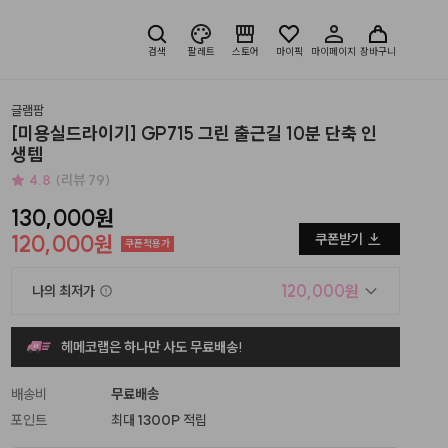
검색
팔레트
스토어
마이픽
마이페이지
장바구니
글램팜
[미용실드라이기] GP715 그린 출근길 10분 단축 인
생템
4.8
(리뷰 79)
130,000원
120,000원
쿠폰받기
쿠폰적용가
120,000원
나의 최저가
헤메코랩은 하나만 사도 무료배송!
배송비
무료배송
포인트
최대
1300P
적립