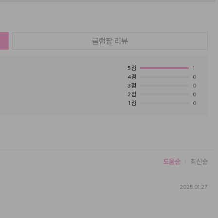
글램팜
리뷰
5
점
1
4
점
0
3
점
0
2
점
0
1
점
0
도움순
최신순
2025.01.27