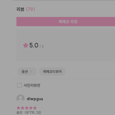
리뷰
(79)
헤메코 리뷰
5.0
/
5
옵션
헤메코리뷰어
사진리뷰만
dlwpgus
옵션
:
GP715 그린