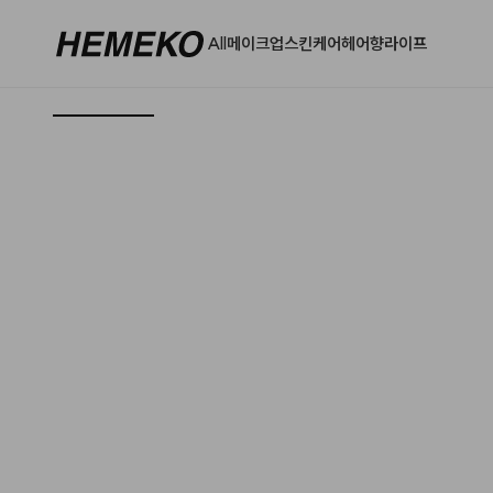
All
메이크업
스킨케어
헤어
향
라이프