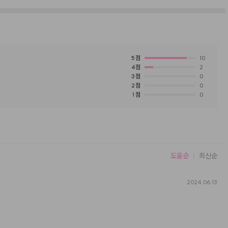
5
점
10
4
점
2
3
점
0
2
점
0
1
점
0
도움순
최신순
2024.06.13