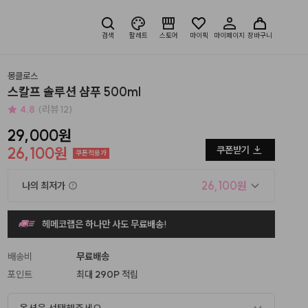
검색
팔레트
스토어
마이픽
마이페이지
장바구니
몽클로스
스칼프 솔루션 샴푸 500ml
4.8
(리뷰 12)
29,000원
26,100원
쿠폰받기
쿠폰적용가
26,100원
나의 최저가
헤메코랩은 하나만 사도 무료배송!
배송비
무료배송
포인트
최대
290P
적립