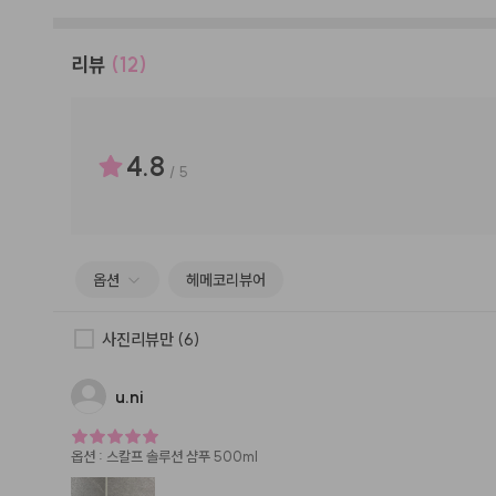
리뷰
(12)
4.8
/
5
옵션
헤메코리뷰어
사진리뷰만
(6)
u.ni
옵션
:
스칼프 솔루션 샴푸 500ml