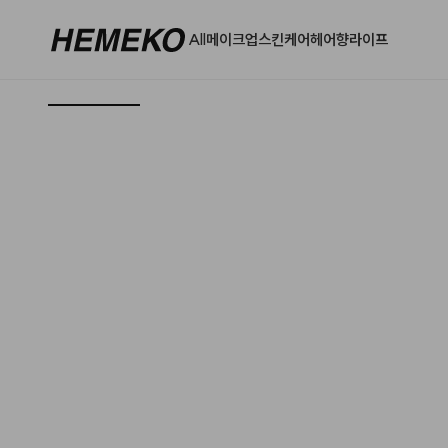
All
메이크업
스킨케어
헤어
향
라이프