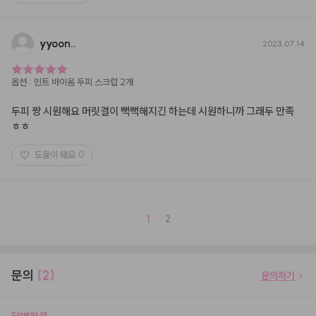
yyoon..
2023.07.14
옵션
:
민트 바이옴 두피 스크럽 2개
두피 짱 시원해요 머릿결이 뻑뻑해지긴 하는데 시원하니까 그래두 만족 
ㅎㅎ
도움이 돼요
0
1
2
문의
(2)
문의하기