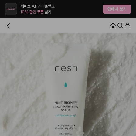
헤메코 APP 다운받고
앱에서 보기
10% 할인 쿠폰
받기