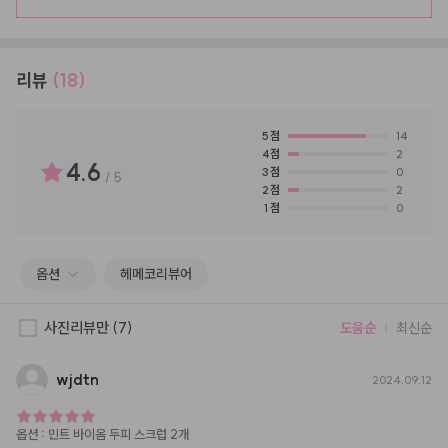
리뷰
(18)
5
점
14
4
점
2
4.6
3
점
0
/
5
2
점
2
1
점
0
옵션
헤메코리뷰어
사진리뷰만
(7)
도움순
최신순
wjdtn
2024.09.12
옵션
:
민트 바이옴 두피 스크럽 2개