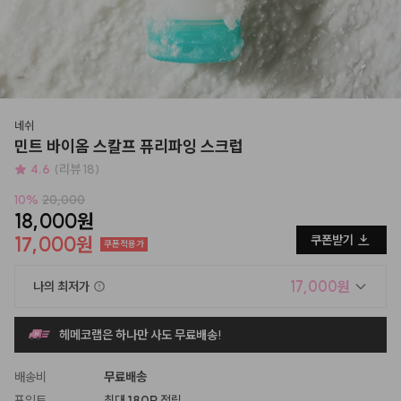
네쉬
민트 바이옴 스칼프 퓨리파잉 스크럽
4.6
(리뷰 18)
10
%
20,000
18,000원
17,000원
쿠폰받기
쿠폰적용가
17,000원
나의 최저가
헤메코랩은 하나만 사도 무료배송!
배송비
무료배송
포인트
최대
180P
적립