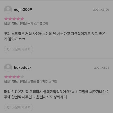
sujin3059
2024.03.06
옵션
:
민트 바이옴 두피 스크럽 2개
두피 스크럽은 처음 사용해보는데 넘 시원하고 자극적이지도 않고 좋은 
거 같아요 ㅎㅎ
도움이 돼요
0
kokoduck
2024.01.25
옵션
:
민트 바이옴 스칼프 퓨리파잉 스크럽
머리 안감은지 좀 오래되서 불쾌한적있잖아요?ㅎㅎ 그럴때 써주거나 1-2
주에 한번씩 해주면 다음 날까지도 상쾌해여
도움이 돼요
0