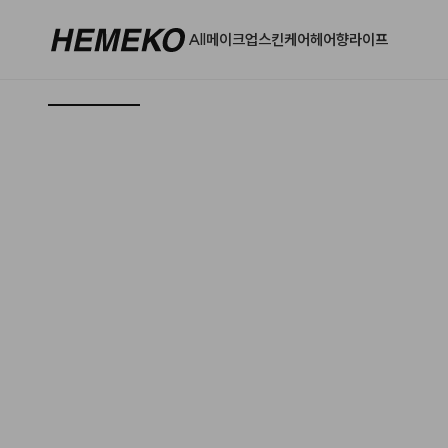
All
메이크업
스킨케어
헤어
향
라이프