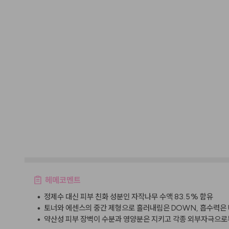
헤메코멘트
•
정제수 대신 피부 친화 성분인 자작나무 수액 83.5% 함유
•
토너와 에센스의 중간 제형으로 흘러내림은 DOWN, 흡수력은 
•
약산성 피부 장벽이 수분과 영양분은 지키고 각종 외부자극으로