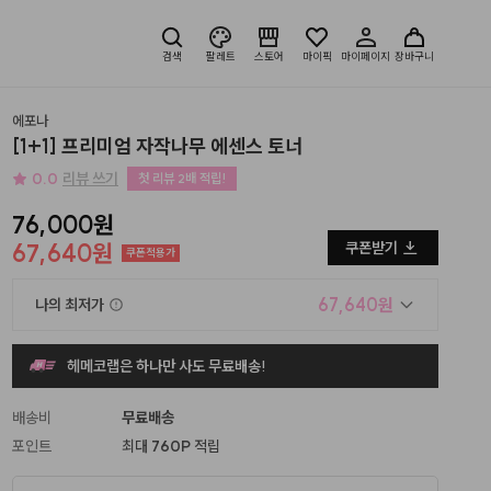
검색
팔레트
스토어
마이픽
마이페이지
장바구니
에포나
[1+1] 프리미엄 자작나무 에센스 토너
0.0
리뷰 쓰기
첫 리뷰 2배 적립!
76,000원
67,640원
쿠폰받기
쿠폰적용가
67,640원
나의 최저가
헤메코랩은 하나만 사도 무료배송!
배송비
무료배송
포인트
최대
760P
적립