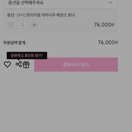
옵션을 선택해주세요
옵션 : [1+1] 프리미엄 자작나무 에센스 토너
76,000
원
76,000
주문금액 합계
:
원
공유하고 포인트 받기!
장바구니 담기