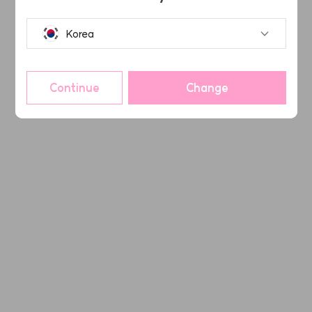
Korea
Continue
Change