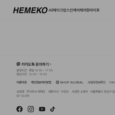
All
메이크업
스킨케어
헤어
향
라이프
카카오톡 문의하기
운영시간 : 평일 10:00 - 17:00
점심시간 : 12:00 - 13:00
이용약관
개인정보처리방침
SHOP GLOBAL
사업자정보확인
FA
상호명 : 주식회사 헤메코
대표이사 : 이성규
사업장 소재지 : 서울특별시 강남구 압구
남-02255
헤슬