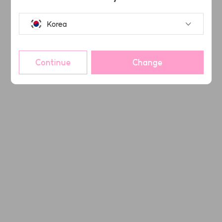
Korea
Continue
Change