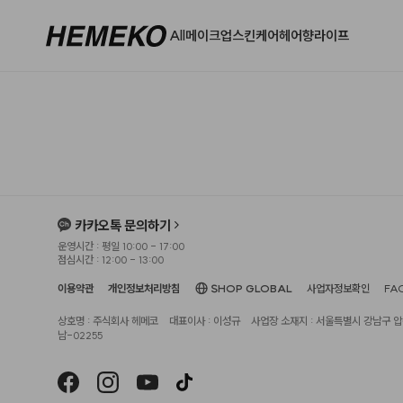
All
메이크업
스킨케어
헤어
향
라이프
카카오톡 문의하기
운영시간 : 평일 10:00 - 17:00
점심시간 : 12:00 - 13:00
이용약관
개인정보처리방침
SHOP GLOBAL
사업자정보확인
FA
상호명 : 주식회사 헤메코
대표이사 : 이성규
사업장 소재지 : 서울특별시 강남구 압구
남-02255
헤슬