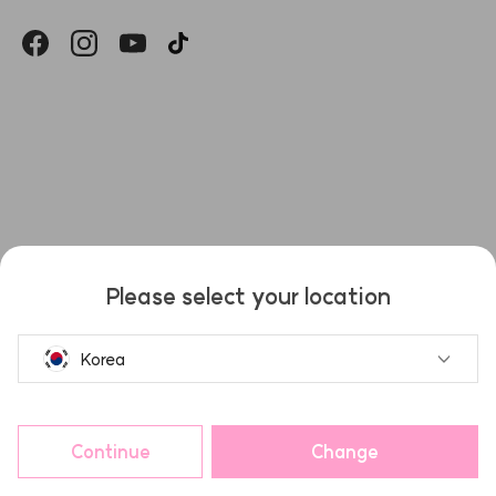
헤슬
Please select your location
Korea
Continue
Change