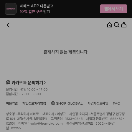
헤메코 APP 다운받고
앱에서 보기
10% 할인 쿠폰
받기
존재하지 않는 제품입니다.
카카오톡 문의하기
운영시간 : 평일 10:00 - 17:00
점심시간 : 12:00 - 13:00
이용약관
개인정보처리방침
SHOP GLOBAL
사업자정보확인
FAQ
상호명 : 주식회사 헤메코
대표이사 : 이성규
사업장 소재지 : 서울특별시 강남구 압구정
로 104, 3층(신사동, 보암빌딩)
고객센터 : 1533-0645
사업자 등록번호 : 666-87-
02551
이메일 : help@hemeko.com
통신판매업신고번호 : 2022-서울강
남-02255