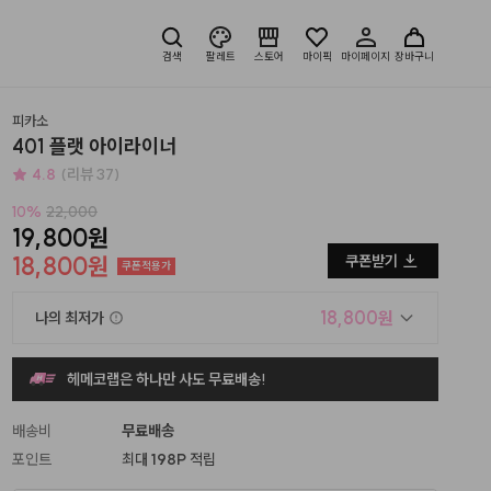
검색
팔레트
스토어
마이픽
마이페이지
장바구니
피카소
401 플랫 아이라이너
4.8
(리뷰 37)
10
%
22,000
19,800원
18,800원
쿠폰받기
쿠폰적용가
18,800원
나의 최저가
헤메코랩은 하나만 사도 무료배송!
배송비
무료배송
포인트
최대
198P
적립