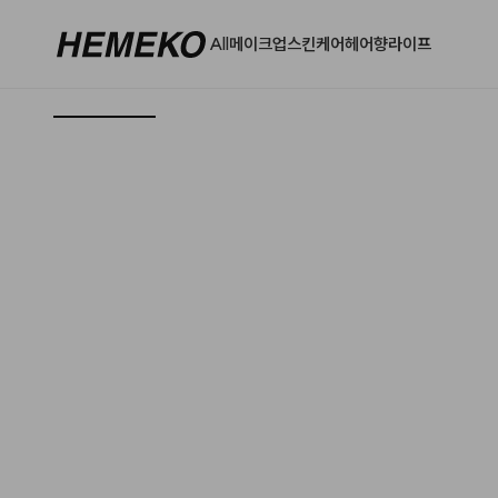
All
메이크업
스킨케어
헤어
향
라이프