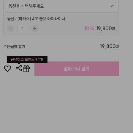
옵션을 선택해주세요
옵션 : [피카소] 401 플랫 아이라이너
10
%
19,800
원
19,800
주문금액 합계
:
원
공유하고 포인트 받기!
장바구니 담기