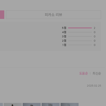
피카소
리뷰
5
점
2
4
점
0
3
점
0
2
점
0
1
점
0
도움순
최신순
2025.02.25