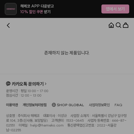
헤메코 APP 다운받고
앱에서 보기
10% 할인 쿠폰
받기
존재하지 않는 제품입니다.
카카오톡 문의하기
운영시간 : 평일 10:00 - 17:00
점심시간 : 12:00 - 13:00
이용약관
개인정보처리방침
SHOP GLOBAL
사업자정보확인
FAQ
상호명 : 주식회사 헤메코
대표이사 : 이성규
사업장 소재지 : 서울특별시 강남구 압구정
로 104, 3층(신사동, 보암빌딩)
고객센터 : 1533-0645
사업자 등록번호 : 666-87-
02551
이메일 : help@hemeko.com
통신판매업신고번호 : 2022-서울강
남-02255