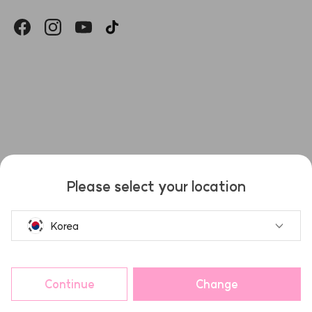
헤슬
Please select your location
Korea
Continue
Change