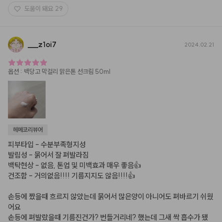
도움이 돼요
29
___
z1oi7
2024.02.21
옵션
:
백당고 막걸리 맑은톤 선크림 50ml
헤메코리뷰어
피부타입 - 수분부족형지성

발림성 - 묽어서 잘 펴발라짐

백탁현상 - 없음, 톤업 및 미백효과 매우 좋음👍

건조함 - 거의없음!!!! 기름지지도 않음!!!!👍

손등에 짰을때 흐르지 않았는데 묽어서 많은양이 아니어도 펴바르기 쉬웠
어요

손등에 펴발랐을때 기름진건가? 번들거리네? 했는데 그새 싹 흡수가 됐