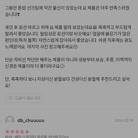
그동안 톤업 선크림에 약간 불신이 있었는데 요 제품은 아주 만족스러웠
습니다❣️

세안 후 로션 바르고 위에 요 제품 발라 보았는데요😁 촉촉하고 부드럽게 
발려서 좋았습니다. 발림성은 로션이랑 비슷해요! 얼굴에 붉은기가 많은 
편인데(특히 볼쪽) 자연스럽게 잡아줘서 좋았습니다. 바른 직후에는 광도 
느껴졌어요. 마지막 사진 참고해주세요😚 

단순 자외선 차단만 해주는 제품이 아니라 성분부터 보습 ,주름 ,미백까지 
신경쓴 제품이라 더 좋더라구요🙂

단, 촉촉하다 보니 지성이신 분들보다 건성이신 분들께 추천드리고 싶어
요!
도움이 돼요
145
db
_
chuuuuu
2024.02.19
옵션
:
백당고 막걸리 맑은톤 선크림 50ml