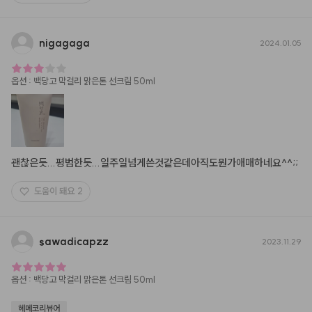
nigagaga
2024.01.05
옵션
:
백당고 막걸리 맑은톤 선크림 50ml
괜찮은듯...평범한듯...일주일넘게쓴것같은데아직도뭔가애매하네요^^;;
도움이 돼요
2
sawadicapzz
2023.11.29
옵션
:
백당고 막걸리 맑은톤 선크림 50ml
헤메코리뷰어