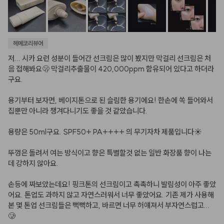
헤메코리뷰어
저... 시카 요런 성분이 들어간 선크림은 많이 봤지만 막걸리 선크림은 처
음 접해봐요🫢 막걸리추출물이 420,000ppm 함유되어 있다고 하더라
구요.

용기부터 보자면, 베이지톤으로 된 슬림한 용기에요! 한손에 쏙 들어와서 
집뿐만 아니라 챙겨다니기도 좋을 것 같았습니다.

용량은 50ml구요. SPF50+ PA++++ 의 무기자차 제품입니다☀️

뚜껑은 돌려서 여는 방식이고 향은 특별할것 없는 일반 화장품 향이 나는
데 강하지 않아요.

손등에 짜보았는데요! 핑크톤의 선크림이고 촉촉하니 발림성이 아주 좋았
어요. 톤업도 과하지 않고 자연스러워서 너무 좋았어요. 기존 제가 사용해
본 몇 톤업 선크림들은 뻑뻑하고, 바르면 너무 허얘져서 부자연스럽고... 
🥲
