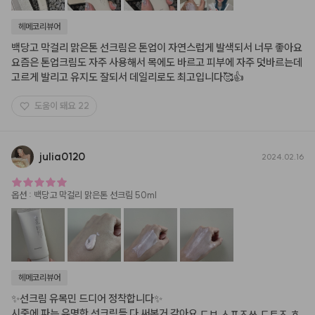
헤메코리뷰어
백당고 막걸리 맑은톤 선크림은 톤업이 자연스럽게 발색되서 너무 좋아요 
요즘은 톤업크림도 자주 사용해서 목에도 바르고 피부에 자주 덧바르는데 
고르게 발리고 유지도 잘되서 데일리로도 최고입니다🥰👍
도움이 돼요
22
julia0120
2024.02.16
옵션
:
백당고 막걸리 맑은톤 선크림 50ml
헤메코리뷰어
✨선크림 유목민 드디어 정착합니다✨

시중에 파는 유명한 선크림들 다 써본거 같아요 ㄷㅂ,ㅅㅍㅈㅆ,ㄷㅌㅈ,ㅎ