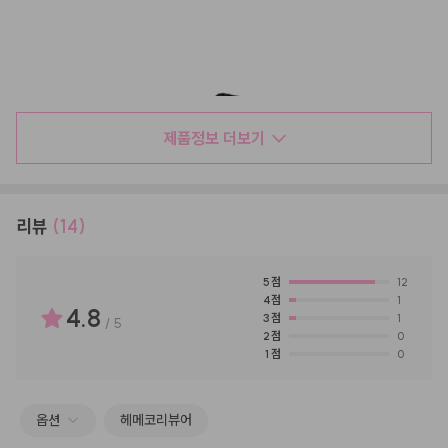
제품정보 더보기
리뷰
(14)
5
점
12
4
점
1
4.8
3
점
1
/
5
2
점
0
1
점
0
옵션
헤메코리뷰어