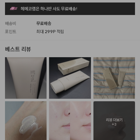
헤메코랩은 하나만 사도 무료배송!
배송비
무료배송
포인트
최대
299P
적립
베스트 리뷰
리뷰 더보기
+
3