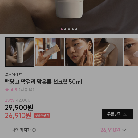
코스메쉐프
백당고 막걸리 맑은톤 선크림 50ml
4.8
(리뷰 14)
29
%
42,000
29,900원
26,910원
쿠폰받기
쿠폰적용가
26,910원
나의 최저가