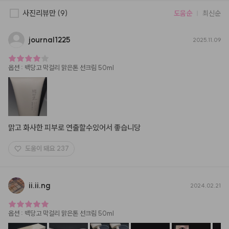
사진리뷰만
(9)
도움순
최신순
journal1225
2025.11.09
옵션
:
백당고 막걸리 맑은톤 선크림 50ml
맑고 화사한 피부로 연출할수있어서 좋습니당
도움이 돼요
237
ii.ii.ng
2024.02.21
옵션
:
백당고 막걸리 맑은톤 선크림 50ml