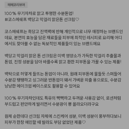
헤메코리뷰어
100% 무기자차로 맑고 투명한 수분톤업!

#코스메쉐프 백당고 막걸리 맑은톤 선크림🤍

코스메쉐프는 흑당고 진액팩에 반해 개인적으로 너무 애정하는 브랜드인
데요, 본연의 효능을 담은 재료들을 피부에 최적인 레시피로 요리해 어디
에서도 찾아볼 수 없는 독보적인 제품들이 있는 브랜드에요

백당고 막걸리 맑은 톤 선크림은 미백 영양소가 가득한 막걸리 추출물과 
톤업, 진정 성분을 담아 바를수록 맑고 환한 피부톤을 가꿀 수 있는 제품!

백탁으로 허옇게 들뜨는 톤업이 아니라, 원래 피부톤에 물들듯 스며들어 
수분감 탱탱하고 싱그러운 반톤업이 돼서 가벼운 외출 용으로도, 수분감 
낭낭한 메이크업 베이스로도 활용할 수 있어요

100% 무기자차인데도 특유의 뻑뻑하고 두꺼운 사용감 없이, 로션처럼 
부드럽고 편안하게 발리면서 수분광이 뿅 올라오더라구요

원체 순한데다 선크림 자체에 스킨케어 성분, 미백 성분이 풍부하다보니 
피부가 한창 예민할 때 발라도 부담 없었던 제품🤍