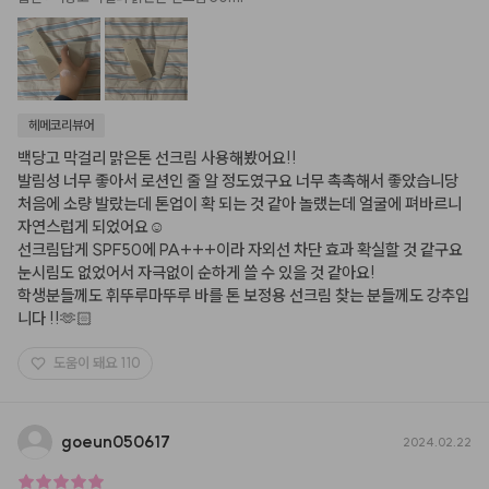
헤메코리뷰어
백당고 막걸리 맑은톤 선크림 사용해봤어요!!

발림성 너무 좋아서 로션인 줄 알 정도였구요 너무 촉촉해서 좋았습니당

처음에 소량 발랐는데 톤업이 확 되는 것 같아 놀랬는데 얼굴에 펴바르니 
자연스럽게 되었어요☺️

선크림답게 SPF50에 PA+++이라 자외선 차단 효과 확실할 것 같구요 
눈시림도 없었어서 자극없이 순하게 쓸 수 있을 것 같아요!

학생분들께도 휘뚜루마뚜루 바를 톤 보정용 선크림 찾는 분들께도 강추입
니다 !!🫶🏻
도움이 돼요
110
goeun050617
2024.02.22