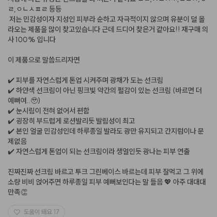
ㄹ,ㅇㄴㅅㅍㄹ 등등

 저는 민감성이자 지성인 피부라 순하고 자극적이지 않으며 유분이 덜 올
라오는 제품을 많이 찾고있습니다 근데 드디어 찾은거 같아요!! 재구매 의
사 100% 입니다

이 제품으로 말씀드리자면

✔️ 피부를 자연스럽게 톤업 시켜주며 광채가 도는 선크림

✔️ 하얀색 선크림이 아닌 핑크빛 약간의 펄감이 있는 선크림 (바르면 더 
예뻐여..🥹)

✔️ 눈시림이 전혀 없어서 편함

✔️ 굉장히 부드럽게 로션발리듯 발림성이 최고

✔️ 본인 얼굴 민감성인데 하루종일 발라도 광만 유지되고 간지럼이나 문
제없음 

✔️ 자연스럽게 톤업이 되는 선크림이라 생얼인듯 광나는 피부 연출

진짜진짜 선크림 바르고 투크 그린베이스 바르는데 피부 잘먹고 그 위에 
소량 비비 얹어주면 하루종일 피부 예뻐보인다는 말 들음 💖 아주 대대대
만족👏
도움이 돼요
17