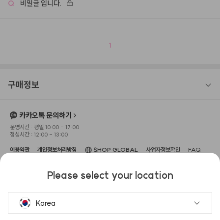
Q
비밀글 입니다.
1
구매정보
카카오톡 문의하기
운영시간 : 평일 10:00 - 17:00
점심시간 : 12:00 - 13:00
이용약관
개인정보처리방침
SHOP GLOBAL
사업자정보확인
FAQ
상호명 : 주식회사 헤메코
대표이사 : 이성규
사업장 소재지 : 서울특별시 강남구 압구정
Please select your location
로 104, 3층(신사동, 보암빌딩)
고객센터 : 1533-0645
사업자 등록번호 : 666-87-
02551
이메일 : help@hemeko.com
통신판매업신고번호 : 2022-서울강
남-02255
Korea
헤슬