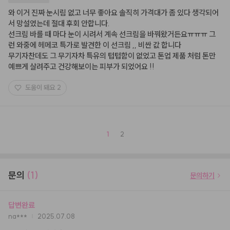
와 이거 진짜 눈시림 없고 너무 좋아요 솔직히 가격대가 좀 있다 생각되어
서 망설였는데 절대 후회 안합니다.

선크림 바를 때 마다 눈이 시려서 계속 선크림을 바꿔왔거든요ㅠㅠㅠ 그
런 와중에 헤메코 특가로 발견한 이 선크림 ,, 비싼 값 합니다 

무기자찬데도 그 무기자차 특유의 텁텁함이 없었고 톤업 제품 처럼 톤만 
예쁘게 살려주고 건강해보이는 피부가 되었어요 !!
도움이 돼요
2
1
2
문의
(1)
문의하기
답변완료
na***
2025.07.08