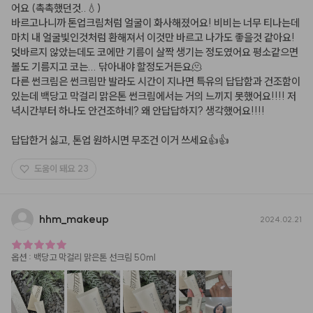
어요 (촉촉했던것..💧)

바르고나니까 톤업크림처럼 얼굴이 화사해졌어요! 비비는 너무 티나는데 
마치 내 얼굴빛인것처럼 환해져서 이것만 바르고 나가도 좋을것 같아요!

덧바르지 않았는데도 코에만 기름이 살짝 생기는 정도였어요 평소같으면 
볼도 기름지고 코는... 닦아내야 할정도거든요🫠

다른 썬크림은 썬크림만 발라도 시간이 지나면 특유의 답답함과 건조함이 
있는데 백당고 막걸리 맑은톤 썬크림에서는 거의 느끼지 못했어요!!!! 저
녁시간부터 하나도 안건조하네? 왜 안답답하지? 생각했어요!!!! 

답답한거 싫고, 톤업 원하시면 무조건 이거 쓰세요👍👍
도움이 돼요
23
hhm
_
makeup
2024.02.21
옵션
:
백당고 막걸리 맑은톤 선크림 50ml