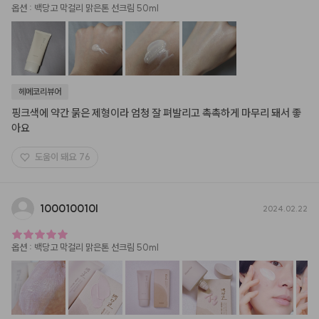
옵션
:
백당고 막걸리 맑은톤 선크림 50ml
헤메코리뷰어
핑크색에 약간 묽은 제형이라 엄청 잘 펴발리고 촉촉하게 마무리 돼서 좋
아요
도움이 돼요
76
100010010l
2024.02.22
옵션
:
백당고 막걸리 맑은톤 선크림 50ml