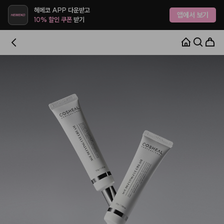
헤메코 APP 다운받고
앱에서 보기
10% 할인 쿠폰
받기