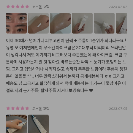
코스힐
고객
2023.07.07
이제 30대가 넘어가니 피부고민이 탄력 + 주름이 1순위가 되더라구요 ! 
유명 모 여저연예인이 무조건 아이크림은 30대부터 미리미리 쓰라던말
이 생각나서 저도 여기저기 비교해보다 주문했는데 왜 아이크림, 크림 구
분하며 사용하는지 알 것 같아요 바르는순간 싸악 ~ 눈가가 코팅되는 느
낌. 그리고 답답하거나 시리지 않고 속까지 촉촉한 느낌이라 주름이 생길
틈이 없을듯 ^^,, 너무 만족스러워서 눈까지 공개해봅뉘더 ㅎㅎ 그리고 
배송도 넘 고급지고 깔끔하게 와서 택배 개봉하는데 기분이 좋았어유 이
걸로 저의 눈가주름, 팔자주름 지켜내보겠습니동 ❤️
코스힐
고객
2023.07.05