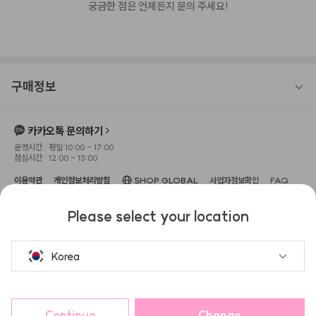
궁금한 점은 언제든지 문의 주세요!
구매정보
카카오톡 문의하기
운영시간 : 평일 10:00 - 17:00
점심시간 : 12:00 - 13:00
이용약관
개인정보처리방침
SHOP GLOBAL
사업자정보확인
FAQ
상호명 : 주식회사 헤메코
대표이사 : 이성규
사업장 소재지 : 서울특별시 강남구 압구정
Please select your location
로 104, 3층(신사동, 보암빌딩)
고객센터 : 1533-0645
사업자 등록번호 : 666-87-
02551
이메일 : help@hemeko.com
통신판매업신고번호 : 2022-서울강
남-02255
Korea
헤슬
공유하고 포인트 받기!
Continue
Change