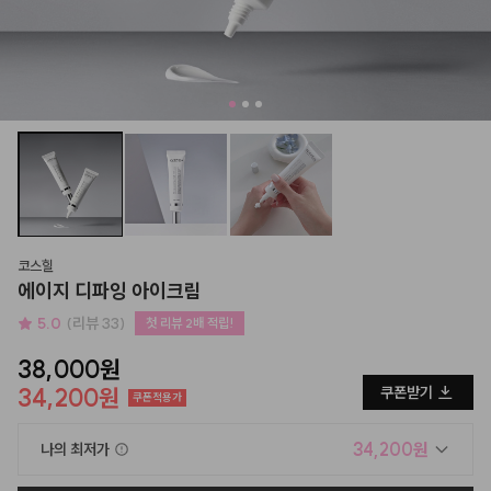
코스힐
에이지 디파잉 아이크림
5.0
(리뷰 33)
첫 리뷰 2배 적립!
38,000원
34,200원
쿠폰받기
쿠폰적용가
34,200원
나의 최저가