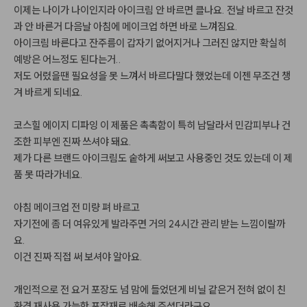
이제는 나이가 나이인지라 아이크림 안 바르면 클나요. 전날 바르고 잔것
과 안 바른거 다음날 아침에 메이크업 하면 바로 느껴짐요.

아이크림 바른다고 잔주름이 갑자기 없어지거나 그러진 않지만 확실히 
예방은 어느정도 된다는거..

저도 어렸을땐 필요성을 못 느껴서 바르다말다 했었는데 이젠 무조건 챙
겨 바르게 되네요.

코스힐 에이지 디파잉 이 제품은 촉촉함이 특히 남달라서 민감피부나 건
조한 피부엔 진짜 쓰셔야 돼요.

제가 다른 브랜드 아이크림도 숱하게 써보고 사용중인 것도 있는데 이 제
품 못 따라가네요.

아침 메이크업 전 미량 펴 바르고 

자기전에 좀 더 여유있게 발라주면 거의 24시간 관리 받는 느낌이랄까
요.

이건 진짜 직접 써 보셔야 알아요.

개인적으로 전 요거 포장도 넘 맘에 들었던게 비닐 같은거 전혀 없이 친
환경 재사용 가능한 포장재로 배송해 주셨더라구요.
