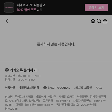
헤메코 APP 다운받고
앱에서 보기
10% 할인 쿠폰
받기
존재하지 않는 제품입니다.
카카오톡 문의하기
운영시간 : 평일 10:00 - 17:00
점심시간 : 12:00 - 13:00
이용약관
개인정보처리방침
SHOP GLOBAL
사업자정보확인
FAQ
상호명 : 주식회사 헤메코
대표이사 : 이성규
사업장 소재지 : 서울특별시 강남구 압구정
로 104, 3층(신사동, 보암빌딩)
고객센터 : 1533-0645
사업자 등록번호 : 666-87-
02551
이메일 : help@hemeko.com
통신판매업신고번호 : 2022-서울강
남-02255