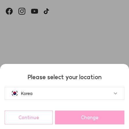
헤슬
Please select your location
Korea
Continue
Change