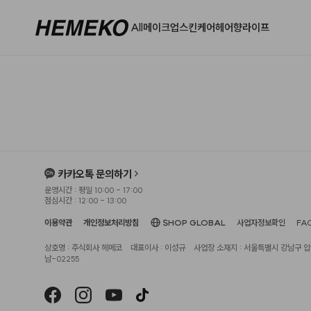
All
메이크업
스킨케어
헤어
향
라이프
카카오톡 문의하기
운영시간 : 평일 10:00 - 17:00
점심시간 : 12:00 - 13:00
이용약관
개인정보처리방침
SHOP GLOBAL
사업자정보확인
FA
상호명 : 주식회사 헤메코
대표이사 : 이성규
사업장 소재지 : 서울특별시 강남구 압구
남-02255
헤슬