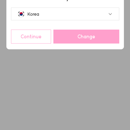
Korea
Continue
Change