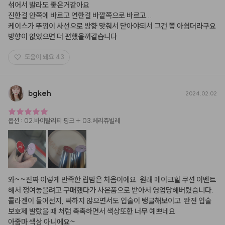
섞어서 발라도 좋은거같아요

진한걸 안쪽에 바르고 연한걸 바깥쪽으로 바르고...

케이스가 뚜껑이 사선으로 방향 맞춰서 닫아야되서 그건 쫌 아쉽더라구요

방향이 없었으면 더 편했을꺼같습니다
도움이 돼요
43
bgkeh
2024.02.02
옵션
:
02.바이탈리티 핑크 + 03.체리쥬빌레
와~~진짜 이렇게 만족한 립밤은 처음이에요. 원래 메이크힐 쿠션 이벤트
해서 쟁여놓을려고 구매했다가 사은품으로 받아서 영업당해버렸습니다.

콜라겐이 들어선지, 싸하지 않으면서도 입술이 탱글해보이고  완젼 입술
보호제 발랐을 때 처럼 촉촉하면서 색상또한 너무 예쁘네요

아줌마 색상 아니에요~
