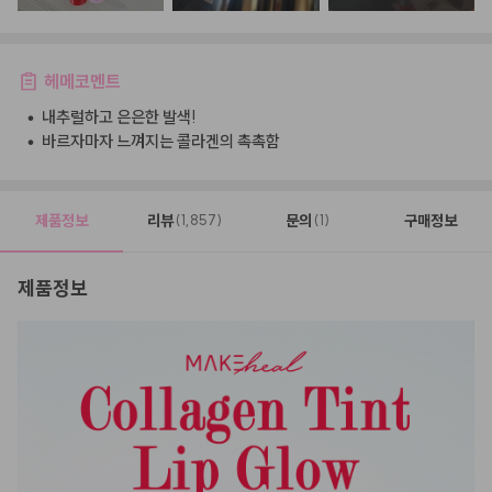
헤메코멘트
•
내추럴하고 은은한 발색!
•
바르자마자 느껴지는 콜라겐의 촉촉함
제품정보
리뷰
문의
구매정보
(1,857)
(1)
제품정보