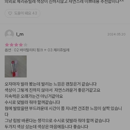
의외로 체리쥬빌레 색상이 진하지않고 자연스레 이쁘네용 추천합미다^^
도움이 돼요
43
l
_
m
2024.05.20
옵션
:
02.바이탈리티 핑크 + 03.체리쥬빌레
오자마자 발라 봤는데 발리는 느낌은 괜찮은거 같습니다

색상이 그렇게 진하지 않아서  자연스러운거 좋은거같고요

지속력은 오래가는건 아닌거같아요

수시로 덧발라 줘야 할꺼같습니다

첨에 발랐을땐 부드러운데 시간이 쫌 지나면 건조한 느낌이 살짝 있습니
다

그냥 립밤 바른다는 생각으로 수시로 덧발라 줘야 할꺼 같습니다

두가지 색상 샀는데 색상은 마음에듭니다 좋습니다
