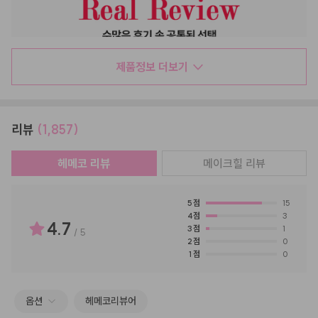
제품정보 더보기
리뷰
(1,857)
헤메코 리뷰
메이크힐
리뷰
5
점
15
4
점
3
4.7
3
점
1
/
5
2
점
0
1
점
0
옵션
헤메코리뷰어