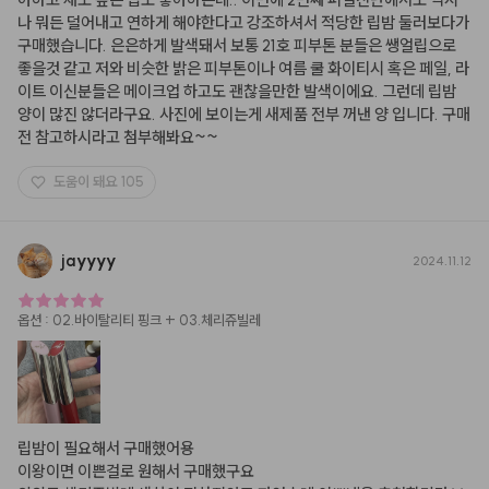
나 뭐든 덜어내고 연하게 해야한다고 강조하셔서 적당한 립밤 둘러보다가 
구매했습니다. 은은하게 발색돼서 보통 21호 피부톤 분들은 쌩얼립으로 
좋을것 같고 저와 비슷한 밝은 피부톤이나 여름 쿨 화이티시 혹은 페일, 라
이트 이신분들은 메이크업 하고도 괜찮을만한 발색이에요. 그런데 립밤 
양이 많진 않더라구요. 사진에 보이는게 새제품 전부 꺼낸 양 입니다. 구매 
전 참고하시라고 첨부해봐요~~
도움이 돼요
105
jayyyy
2024.11.12
옵션
:
02.바이탈리티 핑크 + 03.체리쥬빌레
립밤이 필요해서 구매했어용

이왕이면 이쁜걸로 원해서 구매했구요
