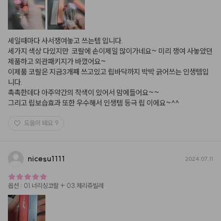
세일때마다 사서쟁여놓고 쓰는템 입니다.

세가지 색상 다있지만  코랄에 손이제일 많이가네요~ 미리 쟁여 사놓았던  
제품하고 외관패키지가 바꼈어요~

이제품 코랄은 지금3개째 쓰고있고 립바닥까지 박박 긁어쓰는 인생템입
니다.

촉촉한데다 아주약간의 착색이 있어서 맘에들어요~~

그리고 립보습효과 또한 우수해서 인생템 등극 립 이에요~^^
도움이 돼요
9
nicesu1111
2024.07.11
옵션
:
01.너리싱코랄 + 03.체리쥬빌레