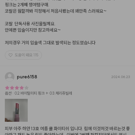
핑크는 2개째 쟁여템구매.

코랄은 웜할까봐 걱정해서 처음사봤는데 꽤만족 스러워요~

코랄  단독사용 사진올릴께요.

안예쁜 입술이지만 참고하세요~

저의경우 거의 입술색 그대로 발색되는 정도였습니다
도움이 돼요
115
pure6158
2024.06.23
옵션
:
02.바이탈리티 핑크 + 03.체리쥬빌레
피부 아주 하얀 13호 여름 쿨 화이티쉬 입니다. 립에 이것저것 바르는것 좋
아하고 채도 높은 립도 좋아하는데.. 이번에 2번째 퍼컬진단에서도 역시