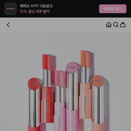
헤메코 APP 다운받고
앱에서 보기
10% 할인 쿠폰
받기