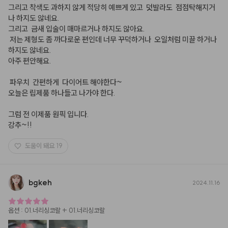
그리고 착색도 과하지 않게 적당히 예쁘게 있고  덧발라도  점점탁해지거
나 하지도 않네요.

그리고  금새 입술이 매마르거나 하지도 않아요.

 저는 제형도 좀 까다로운 편인데 너무 꾸덕하거나  오일처럼 미끌 하거나 
하지도 않네요.

아주 편안해요.

 파우치  간편하게  다이어트 해야한다~

오늘은 립제품 하나들고 나가야 한다.

그럼 전 이제품 원픽 입니다.

강추~!!
도움이 돼요
19
bgkeh
2024.11.16
옵션
:
01.너리싱코랄 + 01.너리싱코랄