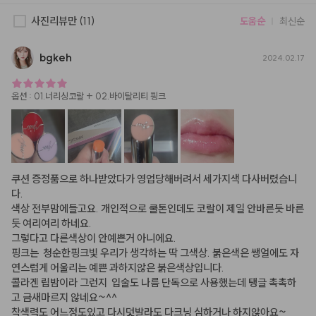
사진리뷰만
(11)
도움순
최신순
bgkeh
2024.02.17
옵션
:
01.너리싱코랄 + 02.바이탈리티 핑크
쿠션 증정품으로 하나받았다가 영업당해버려서 세가지색 다사버렸습니
다.

색상 전부맘에들고요. 개인적으로 쿨톤인데도 코랄이 제일 안바른듯 바른
듯 여리여리 하네요.

그렇다고 다른색상이 안예쁜거 아니에요.

핑크는  청순한핑크빛 우리가 생각하는 딱 그색상. 붉은색은 쌩얼에도 자
연스럽게 어울리는 예쁜 과하지않은 붉은색상입니다.

콜라겐 립밤이라 그런지  입술도 나름 단독으로 사용했는데 탱글 촉촉하
고 금새마르지 않네요~^^

착색력도 어느정도있고 다시덧발라도 다크닝 심하거나 하지않아요~
