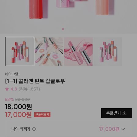
메이크힐
[1+1] 콜라겐 틴트 립글로우
4.8
(리뷰 1,857)
53
%
38,000
18,000원
17,000원
쿠폰받기
쿠폰적용가
17,000원
나의 최저가