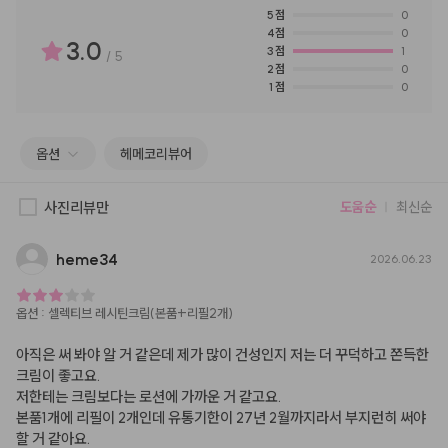
5
점
0
4
점
0
3.0
3
점
1
/
5
2
점
0
1
점
0
옵션
헤메코리뷰어
사진리뷰만
도움순
최신순
heme34
2026.06.23
옵션
:
셀렉티브 레시틴크림(본품+리필2개)
아직은 써 봐야 알 거 같은데 제가 많이 건성인지 저는 더 꾸덕하고 쫀득한 
크림이 좋고요.

저한테는 크림보다는 로션에 가까운 거 같고요.

본품1개에 리필이 2개인데 유통기한이 27년 2월까지라서 부지런히 써야 
할 거 같아요.
