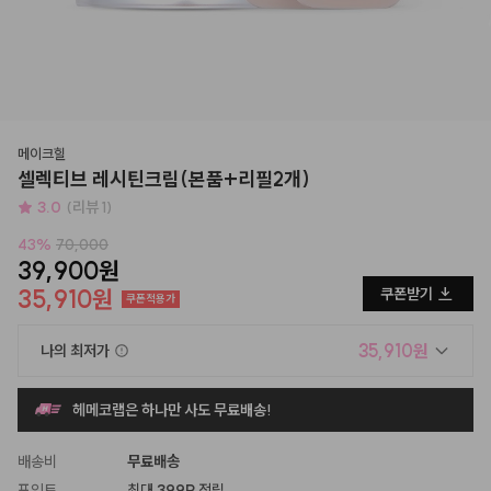
메이크힐
셀렉티브 레시틴크림(본품+리필2개)
3.0
(리뷰 1)
43
%
70,000
39,900원
35,910원
쿠폰받기
쿠폰적용가
35,910원
나의 최저가
헤메코랩은 하나만 사도 무료배송!
배송비
무료배송
포인트
최대
399P
적립