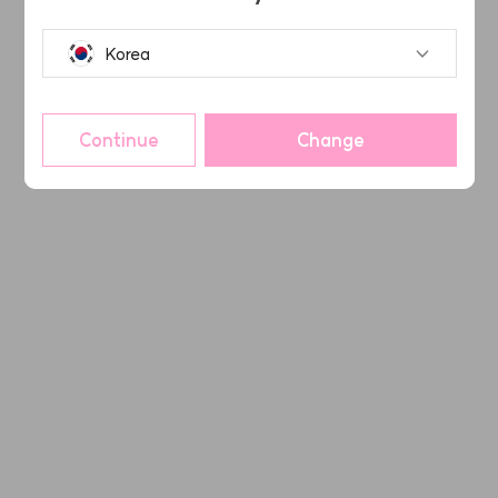
Korea
Continue
Change