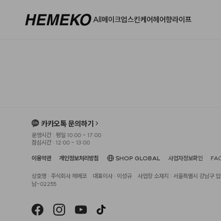
All
메이크업
스킨케어
헤어
향
라이프
카카오톡 문의하기
운영시간 : 평일 10:00 - 17:00
점심시간 : 12:00 - 13:00
이용약관
개인정보처리방침
SHOP GLOBAL
사업자정보확인
FA
상호명 : 주식회사 헤메코
대표이사 : 이성규
사업장 소재지 : 서울특별시 강남구 압구
남-02255
헤슬