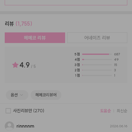
리뷰
(1,755)
헤메코 리뷰
어네이즈
리뷰
5
점
687
4
점
49
4.9
3
점
15
/
5
2
점
3
1
점
1
옵션
헤메코리뷰어
사진리뷰만
(270)
도움순
최신순
rinnnnm
2026.06.16