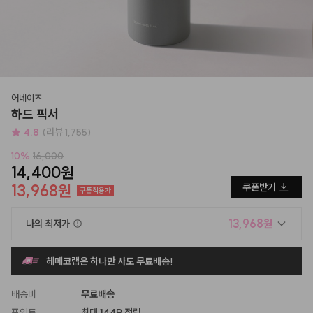
어네이즈
하드 픽서
4.8
(리뷰 1,755)
10
%
16,000
14,400원
13,968원
쿠폰받기
쿠폰적용가
13,968원
나의 최저가
헤메코랩은 하나만 사도 무료배송!
배송비
무료배송
포인트
최대
144P
적립