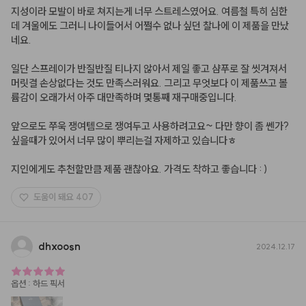
지성이라 모발이 바로 쳐지는게 너무 스트레스였어요. 여름철 특히 심한
데 겨울에도 그러니 나이들어서 어쩔수 없나 싶던 찰나에 이 제품을 만났
네요. 

일단 스프레이가 반질반질 티나지 않아서 제일 좋고 샴푸로 잘 씻겨져서 
머릿결 손상없다는 것도 만족스러워요. 그리고 무엇보다 이 제품쓰고 볼
륨감이 오래가서 아주 대만족하며 몇통째 재구매중입니다. 

앞으로도 쭈욱 쟁여템으로 쟁여두고 사용하려고요~ 다만 향이 좀 쎈가? 
싶을때가 있어서 너무 많이 뿌리는걸 자제하고 있습니다ㅎ 

지인에게도 추천할만큼 제품 괜찮아요. 가격도 착하고 좋습니다 : )
도움이 돼요
407
dhxoosn
2024.12.17
옵션
:
하드 픽서