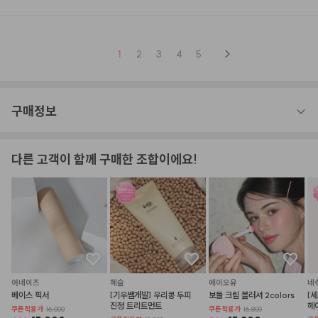
1
2
3
4
5
구매정보
다른 고객이 함께 구매한 조합이에요!
어네이즈
헤슬
에이오유
네
베이스 픽서
[기우쌤개발] 우리콩 두피 
보들 크림 블러셔 2colors
[
진정 트리트먼트
헤
쿠폰적용가
16,000
쿠폰적용가
16,800