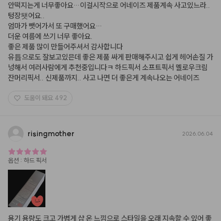
안떡지는게 너무좋아요…이걸시작으로 어네이즈 제품계속 사고있느라..
텅장됏어요..

엄마가 뺏어가서 또 구매했어요…

더운 여름에 쓰기 너무 좋아요.

좋은 제품 많이 만들어주셔서 감사합니다

유튭으로도 잘보고있믄데 좋은 제품 싸게 판매해주시고 쉽게 헤어손질 가
넝해서 여러사람에게 추천중입니다ㅋ 하드픽서 소프트픽서 멜로우크림 
잔머리픽서.. 신제품까지.. 사고 나면 더 좋은게 계속나오는 어네이즈
도움이 돼요
492
risingmother
2026.06.04
옵션
:
하드 픽서
용기 용량도 크고 가볍게 샵 온 느낌으로 스타일을 오래 지속할 수 있어 좋