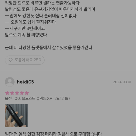
적당한 힘으로 바르면 원하는 연출가능하다

발림성도 좋은데 유분기가없이 파우더리하게 발리며

ㅡ 땀에도 강한듯 싶다 흘러내림 전혀없다

ㅡ  오일에도 쉽게 잘지워진다

ㅡ 재구매만 3번째이고

앞으로 계속 쓸 의향있다

근데 더 다양한 플랫폼에서 살수있었음 좋을거같다.
도움이 돼요
250
heidi05
2024.03.01
옵션
:
00. 올모스트 블랙(EXP. 26.12.18)
일단 전 염색 안한 검정 머리라 검은색으로 구매했습니다
