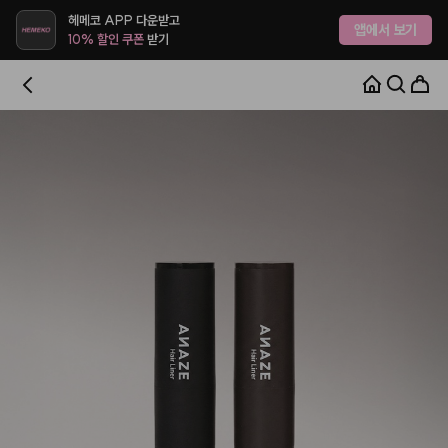
헤메코 APP 다운받고
앱에서 보기
10% 할인 쿠폰
받기