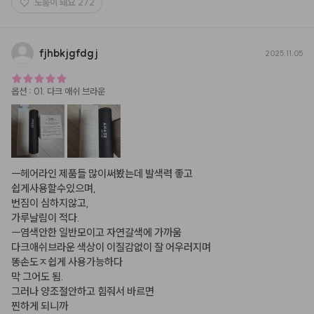
도움이 돼요
272
fjhbkjgfdgj
2025.11.05
옵션
:
01. 다크 애쉬 브라운
ㅡ헤어라인 제품들 많이써봤는데 발색력 좋고

쉽게사용할수있으며, 

번짐이 심하지않고,

가루날림이 적다.

ㅡ염색안한 일반모이고 자연갈색에 가까움

다크애쉬브라운 색상이 이질감없이 잘 어우러지며

똥손도ㅈ쉽게 사용가능하다

막 그어도 됨.

그러나 양조절안하고 힘줘서 바르면

찐하게 되니까
