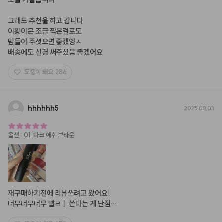
그래도 추천을 하고 갑니다

이왕이믄 조금 짝은걸로도

맘들어 주셧으면 좋갰엉ㅅ

배송에도 신경 써주셨음 좋겠어요
도움이 돼요
286
hhhhhh5
2025.08.03
옵션
:
01. 다크 애쉬 브라운
재구매하기전에 리뷰쓰려고 왔어요!

너무너무너무 빨ㄹㅣ 쓴다는 게 단점…