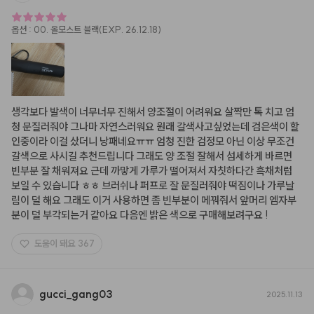
옵션
:
00. 올모스트 블랙(EXP. 26.12.18)
생각보다 발색이 너무너무 진해서 양조절이 어려워요 살짝만 톡 치고 엄
청 문질러줘야 그나마 자연스러워요 원래 갈색사고싶었는데 검은색이 할
인중이라 이걸 샀더니 낭패네요ㅠㅠ 엄청 진한 검정모 아닌 이상 무조건 
갈색으로 사시길 추천드립니다 그래도 양 조절 잘해서 섬세하게 바르면 
빈부분 잘 채워져요 근데 까맣게 가루가 떨어져서 자칫하다간 흑채처럼 
보일 수 있습니다 ㅎㅎ 브러쉬나 퍼프로 잘 문질러줘야 떡짐이나 가루날
림이 덜 해요 그래도 이거 사용하면 좀 빈부분이 메꿔줘서 앞머리 엠자부
분이 덜 부각되는거 같아요 다음엔 밝은 색으로 구매해보려구요 !
도움이 돼요
367
gucci
_
gang03
2025.11.13