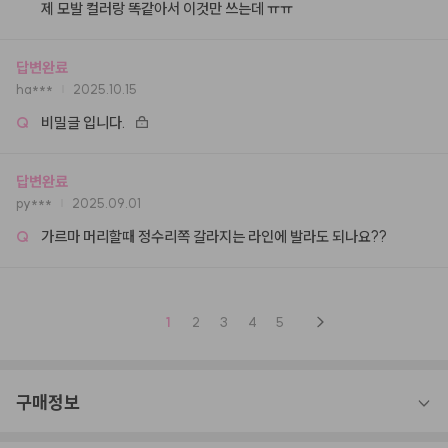
제 모발 컬러랑 똑같아서 이것만 쓰는데 ㅠㅠ
답변완료
ha***
2025.10.15
Q
비밀글 입니다.
답변완료
py***
2025.09.01
Q
가르마 머리할때 정수리쪽 갈라지는 라인에 발라도 되나요??
1
2
3
4
5
구매정보