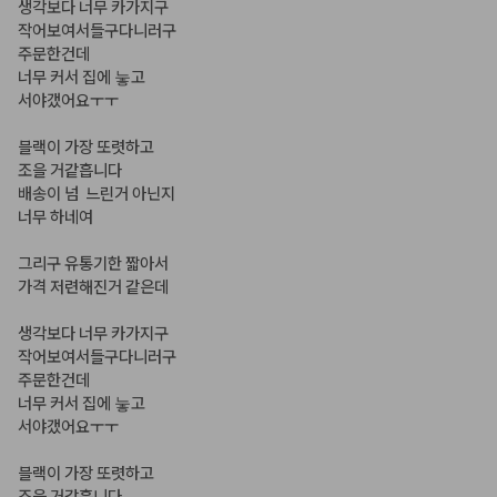
생각보다 너무 카가지구

작어보여서들구다니러구

주문한건데

너무 커서 집에 눟고

서야갰어요ㅜㅜ

블랙이 가장 또렷하고

조을 거같흡니다

배송이 넘  느린거 아닌지

너무 하네여

그리구 유통기한 짧아서

가격 저련해진거 같은데

생각보다 너무 카가지구

작어보여서들구다니러구

주문한건데

너무 커서 집에 눟고

서야갰어요ㅜㅜ

블랙이 가장 또렷하고

조을 거같흡니다
