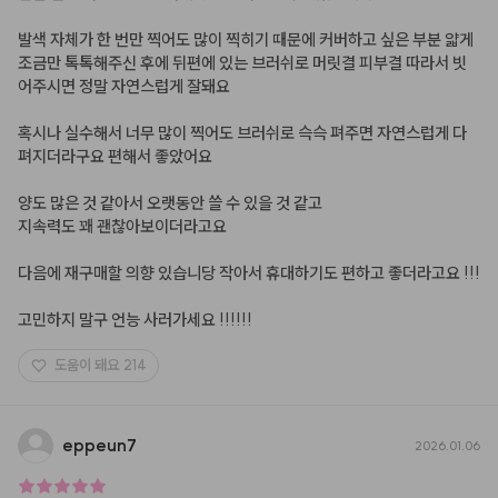
발색 자체가 한 번만 찍어도 많이 찍히기 때문에 커버하고 싶은 부분 얇게 
조금만 톡톡해주신 후에 뒤편에 있는 브러쉬로 머릿결 피부결 따라서 빗
어주시면 정말 자연스럽게 잘돼요 

혹시나 실수해서 너무 많이 찍어도 브러쉬로 슥슥 펴주면 자연스럽게 다 
펴지더라구요 편해서 좋았어요

양도 많은 것 같아서 오랫동안 쓸 수 있을 것 같고 

지속력도 꽤 괜찮아보이더라고요

다음에 재구매할 의향 있습니당 작아서 휴대하기도 편하고 좋더라고요 !!!

고민하지 말구 언능 사러가세요 !!!!!!
도움이 돼요
214
eppeun7
2026.01.06