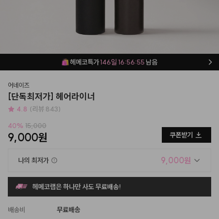
헤메코특가
146일 16:56:54
남음
어네이즈
[단독최저가] 헤어라이너
4.8
(리뷰 843)
40
%
15,000
9,000원
쿠폰받기
9,000원
나의 최저가
헤메코랩은 하나만 사도 무료배송!
배송비
무료배송