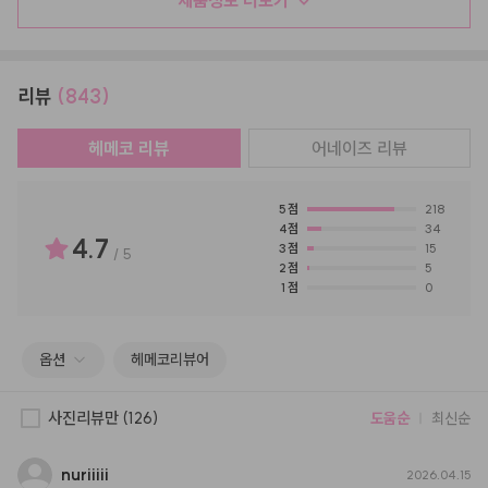
리뷰
(843)
헤메코 리뷰
어네이즈
리뷰
5
점
218
4
점
34
4.7
3
점
15
/
5
2
점
5
1
점
0
옵션
헤메코리뷰어
사진리뷰만
(126)
도움순
최신순
nuriiiii
2026.04.15