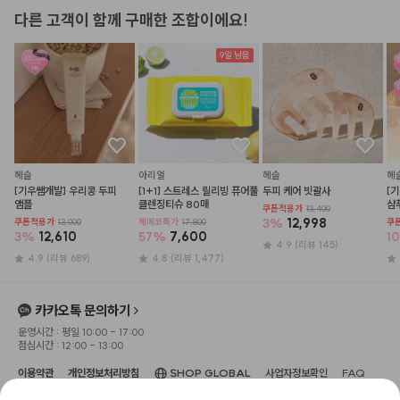
다른 고객이 함께 구매한 조합이에요!
9일 남음
헤슬
아리얼
헤슬
헤
[기우쌤개발] 우리콩 두피 
[1+1] 스트레스 릴리빙 퓨어풀 
두피 케어 빗괄사
[
앰플
클렌징티슈 80매
샴
쿠폰적용가
13,400
3
%
12,998
쿠폰적용가
13,000
헤메코특가
17,800
쿠
3
%
12,610
57
%
7,600
10
4.9
(리뷰 145)
4.9
(리뷰 689)
4.8
(리뷰 1,477)
카카오톡 문의하기
운영시간 : 평일 10:00 - 17:00
점심시간 : 12:00 - 13:00
이용약관
개인정보처리방침
SHOP GLOBAL
사업자정보확인
FAQ