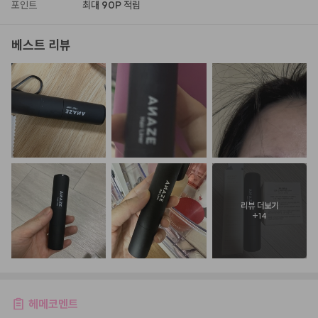
포인트
최대
90P
적립
베스트 리뷰
리뷰 더보기
+
14
헤메코멘트