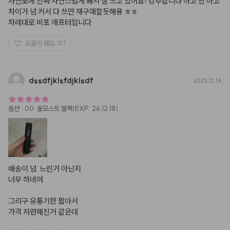
자연모에 진짜 자연스럽게 돼서 잘 쓰고 있어요! 강추합니다 하고 안 하고 
차이가 넘 커서 다 쓰먄 재구매할듯해용 ㅎㅎ 

차례대로 비포 애프터입니다
도움이 돼요
311
dssdfjklsfdjklsdf
2025.12.14
옵션
:
00. 올모스트 블랙(EXP. 26.12.18)
배송이 넘  느린거 아닌지

너무 하네여

그리구 유통기한 짧아서

가격 저련해진거 같은데
