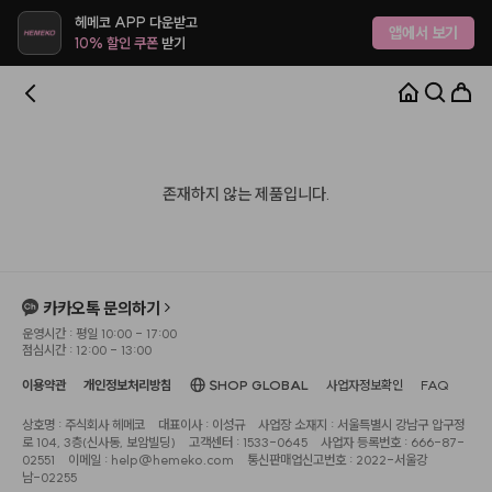
헤메코 APP 다운받고
앱에서 보기
10% 할인 쿠폰
받기
존재하지 않는 제품입니다.
카카오톡 문의하기
운영시간 : 평일 10:00 - 17:00
점심시간 : 12:00 - 13:00
이용약관
개인정보처리방침
SHOP GLOBAL
사업자정보확인
FAQ
상호명 : 주식회사 헤메코
대표이사 : 이성규
사업장 소재지 : 서울특별시 강남구 압구정
로 104, 3층(신사동, 보암빌딩)
고객센터 : 1533-0645
사업자 등록번호 : 666-87-
02551
이메일 : help@hemeko.com
통신판매업신고번호 : 2022-서울강
남-02255