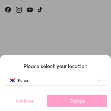
헤슬
Please select your location
Korea
Continue
Change