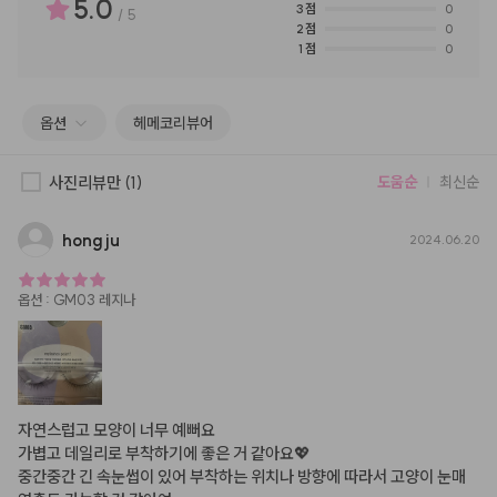
5.0
3
점
0
/
5
2
점
0
1
점
0
옵션
헤메코리뷰어
사진리뷰만
(1)
도움순
최신순
hongju
2024.06.20
옵션
:
GM03 레지나
자연스럽고 모양이 너무 예뻐요 

가볍고 데일리로 부착하기에 좋은 거 같아요💖

중간중간 긴 속눈썹이 있어 부착하는 위치나 방향에 따라서 고양이 눈매 