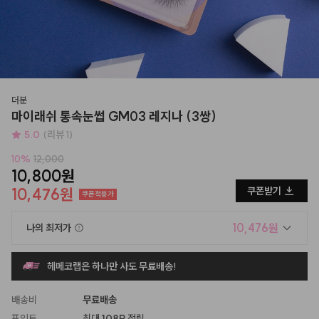
더분
마이래쉬 통속눈썹 GM03 레지나 (3쌍)
5.0
(리뷰 1)
10
%
12,000
10,800원
10,476원
쿠폰받기
쿠폰적용가
10,476원
나의 최저가
헤메코랩은 하나만 사도 무료배송!
배송비
무료배송
포인트
최대
108P
적립