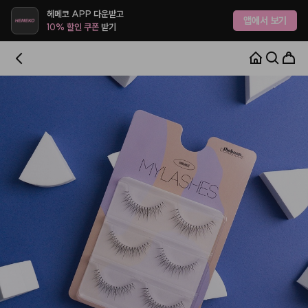
헤메코 APP 다운받고
앱에서 보기
10% 할인 쿠폰
받기