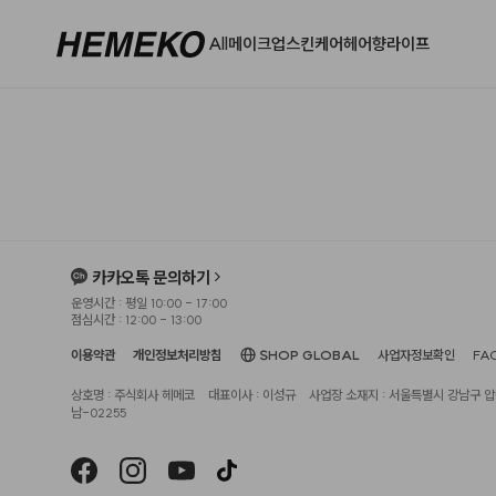
All
메이크업
스킨케어
헤어
향
라이프
카카오톡 문의하기
운영시간 : 평일 10:00 - 17:00
점심시간 : 12:00 - 13:00
이용약관
개인정보처리방침
SHOP GLOBAL
사업자정보확인
FA
상호명 : 주식회사 헤메코
대표이사 : 이성규
사업장 소재지 : 서울특별시 강남구 압구
남-02255
헤슬