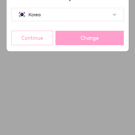
Korea
Continue
Change