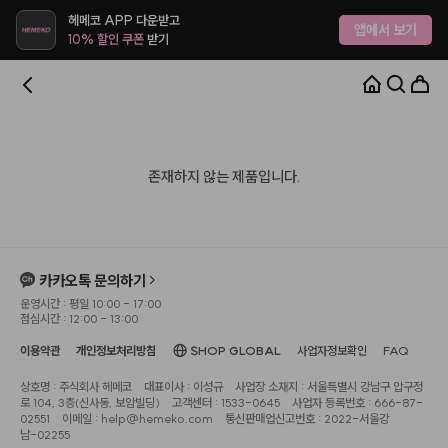
헤메코 APP 다운받고
앱에서 보기
10% 할인 쿠폰
받기
존재하지 않는 제품입니다.
카카오톡 문의하기
운영시간 : 평일 10:00 - 17:00
점심시간 : 12:00 - 13:00
이용약관
개인정보처리방침
SHOP GLOBAL
사업자정보확인
FAQ
상호명 : 주식회사 헤메코
대표이사 : 이성규
사업장 소재지 : 서울특별시 강남구 압구정
로 104, 3층(신사동, 보암빌딩)
고객센터 : 1533-0645
사업자 등록번호 : 666-87-
02551
이메일 : help@hemeko.com
통신판매업신고번호 : 2022-서울강
남-02255