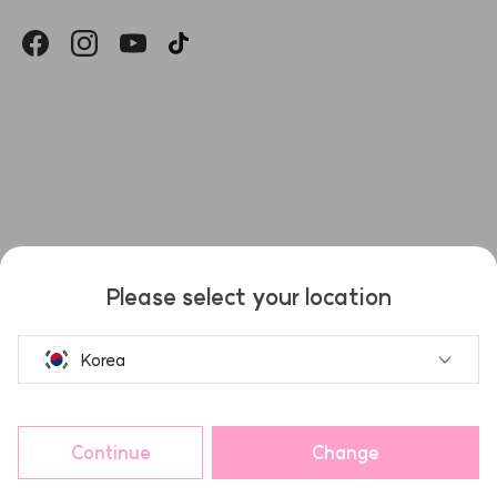
헤슬
Please select your location
Korea
Continue
Change