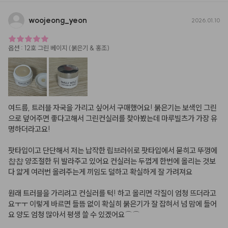
woojeong
_
yeon
2026.01.10
옵션
:
12호 그린 베이지 (붉은기 & 홍조)
여드름, 트러블 자국을 가리고 싶어서 구매했어요! 붉은기는 보색인 그린
으로 덮어주면 좋다고해서 그린컨실러를 찾아봤는데 마루빌츠가 가장 유
명하더라고요!

팟타입이고 단단해서 저는 납작한 립브러쉬로 팟타입에서 묻히고 뚜껑에 
챱챱 양조절한 뒤 발라주고 있어요 컨실러는 두껍게 한번에 올리는 것보
다 얇게 여러번 올려주는게 끼임도 덜하고 확실하게 잘 가려져요

원래 트러블을 가리려고 컨실러를 턱! 하고 올리면 각질이 엄청 뜨더라고
요ㅜㅜ 이렇게 바르면 들뜸 없이 확실히 붉은기가 잘 잡혀서 넘 맘에 들어
요 양도 엄청 많아서 평생 쓸 수 있겠어요⌒⌒