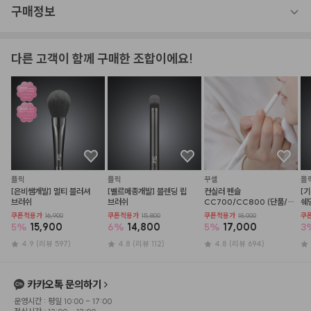
구매정보
다른 고객이 함께 구매한 조합이에요!
플릭
플릭
꾸셀
플
[은비쌤개발] 멀티 블러셔 
[벨르메종개발] 블렌딩 립 
컨실러 펜슬 
[
브러쉬
브러쉬
CC700/CC800 (단품/
쉐
샤프너)
쿠폰적용가
16,900
쿠폰적용가
15,800
쿠폰적용가
18,000
쿠
5
%
15,900
6
%
14,800
5
%
17,000
3
4.9
(리뷰 597)
4.8
(리뷰 112)
4.8
(리뷰 694)
카카오톡 문의하기
운영시간 : 평일 10:00 - 17:00