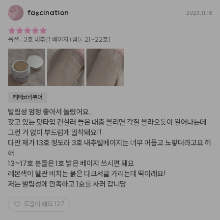
fascination
2023.11.18
옵션
:
3호 내추럴 베이지 (웜톤 21~22호)
헤메코리뷰어
발림성 엄청 좋아서 놀랐어요..

갖고 있는 팟타입 컨실러 들은 대충 올리면 각질 올라오듯이 일어나는데 
그런 거 없이 부드럽게 밀착돼요!!

다만 제가 13호 정도라 3호 내추럴베이지는 너무 어둡고 노랗더라고요 허
허..

13~17호 분들은 1호 밝은 베이지 쓰시면 돼요

레몬색이 혈관 비치는 붉은 다크서클 가리는데 딱이래요!

저는 발림성에 만족하고 1호를 사러 갑니당
도움이 돼요
127