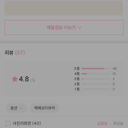
제품정보 더보기
리뷰
(57)
5
점
45
4
점
10
4.8
3
점
2
/
5
2
점
0
1
점
0
옵션
헤메코리뷰어
사진리뷰만
(40)
도움순
최신순