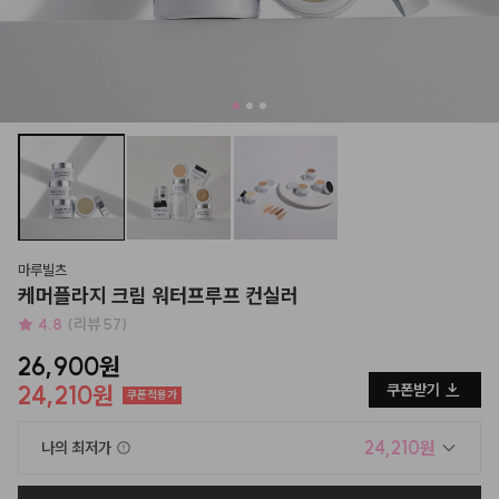
마루빌츠
케머플라지 크림 워터프루프 컨실러
4.8
(리뷰 57)
26,900원
24,210원
쿠폰받기
쿠폰적용가
24,210원
나의 최저가