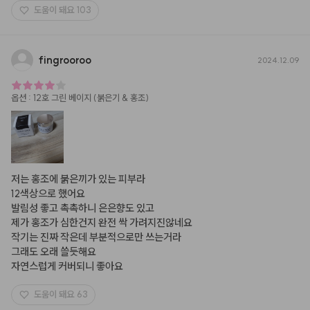
도움이 돼요
103
fingrooroo
2024.12.09
옵션
:
12호 그린 베이지 (붉은기 & 홍조)
저는 홍조에 붉은끼가 있는 피부라

12색상으로 했어요

발림성 좋고 촉촉하니 은은향도 있고

제가 홍조가 심한건지 완전 싹 가려지진않네요

작기는 진짜 작은데 부분적으로만 쓰는거라 

그래도 오래 쓸듯해요  

자연스럽게 커버되니 좋아요
도움이 돼요
63