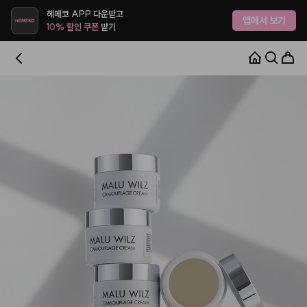
헤메코 APP 다운받고
앱에서 보기
10% 할인 쿠폰
받기