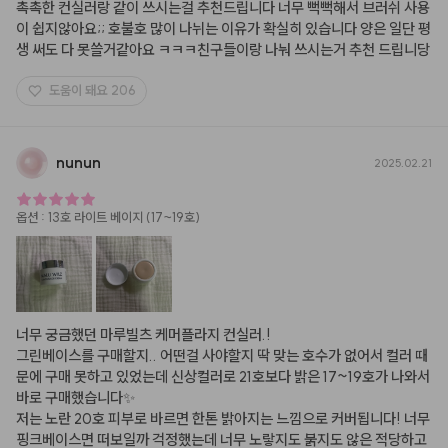
촉촉한 컨실러랑 같이 쓰시는걸 추천드립니다 너무 뻑뻑해서 브러쉬 사용
이 쉽지않아요;; 호불호 많이 나뉘는 이유가 확실히 있습니다 양은 일단 평
생 써도 다 못쓸거같아요 ㅋㅋㅋ친구들이랑 나눠 쓰시는거 추천 드립니당
도움이 돼요
206
nunun
2025.02.21
옵션
:
13호 라이트 베이지 (17~19호)
너무 궁금했던 마루빌츠 케머플라지 컨실러.!

그린베이스를 구매할지.. 어떤걸 사야할지 딱 맞는 호수가 없어서 컬러 때
문에 구매 못하고 있었는데 신상컬러로 21호보다 밝은 17~19호가 나와서 
바로 구매했습니다✨ 

저는 노란 20호 피부로 바르면 한톤 밝아지는 느낌으로 커버됩니다! 너무 
핑크베이스면 떠보일까 걱정했는데 너무 노랗지도 붉지도 않은 적당하고 