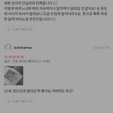
예쁜 상아색 컨실러라 만족합니다 👍🏻 

어떻게 바르느냐에 따라 지속력이나 밀착력이 달라질 것 같아요! 손 온도
에 서서히 녹아서 발라보니 조금 두껍게 발리더라구요. 붓으로 톡톡 최대
한 얇게 바르는걸 추천드립니다🙋🏻‍♂️
도움이 돼요
185
kimheme
2026.07.28
옵션
:
13호 라이트 베이지 (17~19호)
20호 정도인데 컬러감 딱 좋아요 커버력도 최고!
도움이 돼요
163