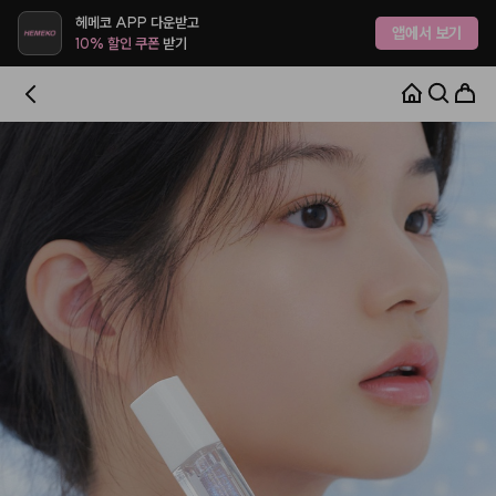
헤메코 APP 다운받고
앱에서 보기
10% 할인 쿠폰
받기