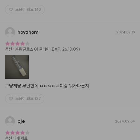
도움이 돼요
142
hoyahomi
2024.02.19
옵션
:
볼륨 글로스 01 클리어 (EXP. 26.10.09)
그냥저냥 무난한데 ㅁㅌㅇㅌㄹ이랑 뭐가다른지
도움이 돼요
137
pje
2024.09.04
옵션
:
1개 세트