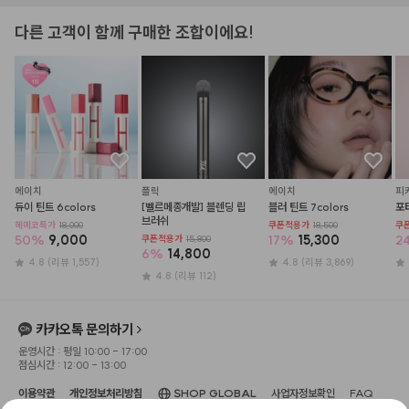
다른 고객이 함께 구매한 조합이에요!
에이치
플릭
에이치
피
듀이 틴트 6colors
[벨르메종개발] 블렌딩 립 
블러 틴트 7colors
포
브러쉬
헤메코특가
18,000
쿠폰적용가
18,500
쿠
50
%
9,000
17
%
15,300
2
쿠폰적용가
15,800
6
%
14,800
4.8
(리뷰 1,557)
4.8
(리뷰 3,869)
4.8
(리뷰 112)
카카오톡 문의하기
운영시간 : 평일 10:00 - 17:00
점심시간 : 12:00 - 13:00
이용약관
개인정보처리방침
SHOP GLOBAL
사업자정보확인
FAQ