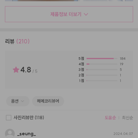
제품정보 더보기
리뷰
(210)
5
점
184
4
점
19
4.8
3
점
5
/
5
2
점
1
1
점
1
옵션
헤메코리뷰어
사진리뷰만
(118)
도움순
최신순
_
seung
_
2024.04.07