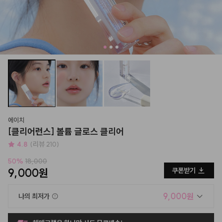
에이치
[클리어런스] 볼륨 글로스 클리어
4.8
(리뷰 210)
50
%
18,000
9,000원
쿠폰받기
9,000원
나의 최저가