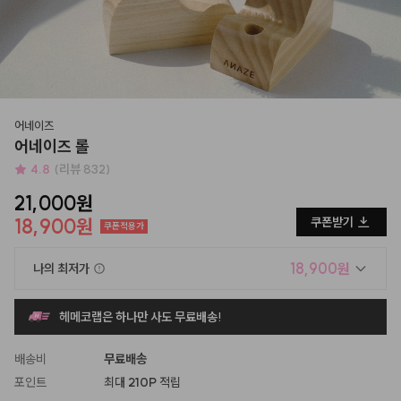
어네이즈
어네이즈 롤
4.8
(리뷰 832)
21,000원
18,900원
쿠폰받기
쿠폰적용가
18,900원
나의 최저가
헤메코랩은 하나만 사도 무료배송!
배송비
무료배송
포인트
최대
210P
적립