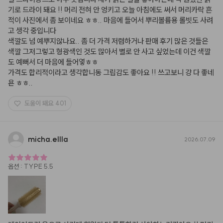
기로 드라이 돼요 !! 머리 전혀 안 엉키고 오늘 아침에도 써서 머리카락 흔
적이 사진에서 좀 보이네요 ㅎㅎ.. 마음에 들어서 뿌리볼륨용 롤빗도 사려
고 생각 중입니다

색깔도 넘 예뿌지않나요.. 좀 더 가격 저렴하거나 판매 후기 많은 것들은 
색깔 그저그렇고 형광색인 것도 많아서 별로 안 사고 싶었는데 이건 색깔
도 예뻐서 더 마음에 들어옇ㅎㅎ

가격도 합리적이라고 생각합니동 그립감도 좋아요 !! 쓰고보니 걍 다 좋네
욘 ㅎㅎ..
도움이 돼요
401
micha.ellla
2026.07.09
옵션
:
TYPE 5.5