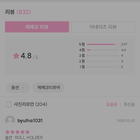
리뷰
(832)
헤메코 리뷰
어네이즈
리뷰
5
점
397
4
점
44
4.8
3
점
9
/
5
2
점
4
1
점
3
옵션
헤메코리뷰어
사진리뷰만
(204)
도움순
최신순
byulha1031
2025.10.02
옵션
:
ROLL HOLDER