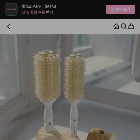
헤메코 APP 다운받고
앱에서 보기
10% 할인 쿠폰
받기