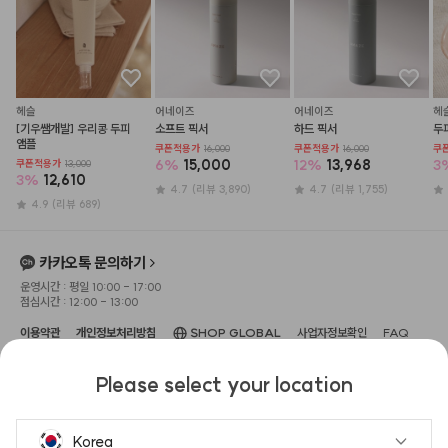
헤슬
어네이즈
어네이즈
헤
[기우쌤개발] 우리콩 두피 
소프트 픽서
하드 픽서
두
앰플
쿠폰적용가
16,000
쿠폰적용가
16,000
쿠
6
%
15,000
12
%
13,968
3
쿠폰적용가
13,000
3
%
12,610
4.7
(리뷰 3,890)
4.7
(리뷰 1,755)
4.9
(리뷰 689)
카카오톡 문의하기
운영시간 : 평일 10:00 - 17:00
점심시간 : 12:00 - 13:00
이용약관
개인정보처리방침
SHOP GLOBAL
사업자정보확인
FAQ
상호명 : 주식회사 헤메코
대표이사 : 이성규
사업장 소재지 : 서울특별시 강남구 압구정
Please select your location
로 104, 3층(신사동, 보암빌딩)
고객센터 : 1533-0645
사업자 등록번호 : 666-87-
02551
이메일 : help@hemeko.com
통신판매업신고번호 : 2022-서울강
남-02255
Korea