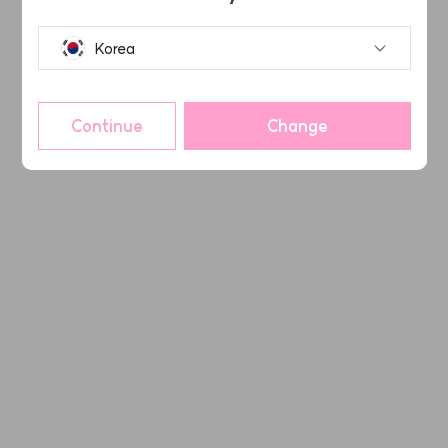
Korea
Continue
Change