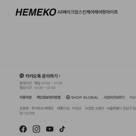
All
메이크업
스킨케어
헤어
향
라이프
카카오톡 문의하기
운영시간 : 평일 10:00 - 17:00
점심시간 : 12:00 - 13:00
이용약관
개인정보처리방침
SHOP GLOBAL
사업자정보확인
FA
상호명 : 주식회사 헤메코
대표이사 : 이성규
사업장 소재지 : 서울특별시 강남구 압구
남-02255
헤슬