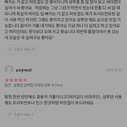
빠지는 거 같고 머릿결도 안 좋아지니까 샴푸를 좀 잘 찾아 보고 써야겠다 
싶어서 써 봤어요 . 처음에는 그냥 그런가 하면서 썼는데 한통 다 써 갈 때 
되니까 확실히 머리도 덜 빠지는 거 같고 머릿결도 제가 트리트먼트랑 같
이 사용 하긴 하지만 그래도 좋아지고 있어요 샴푸만 해도 손으로 빗질 가
능합니다 묽어서 거품 내기에도 좋아요 지금 하나 더 살려고 하고 있어요 
긴 머리인데도 생각보다 오래 쓰고 좋습니다 저번에 품절이여서 못 샀는
데 오늘은 꼭 살려구요 좋아요!
도움이 돼요
82
sayreal
2023.12.23
옵션
:
살롱집 단백질 리차징 샴푸 400ml
펌핑 한번 반만해도 충분히 거품이나고(머리길이 브라라인), 샴푸만 사용
해도 트리트먼트나 린스 한것처럼 머릿결이 부드러워요.
도움이 돼요
0