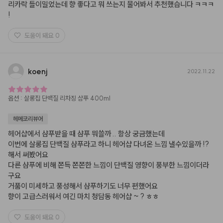
리카락 들이밀었는데 향 좋다고 뭐 쓰는지 물어봐서 추천했습니다 ㅋㅋㅋ 
!
도움이 돼요
0
koenj
2022.11.22
옵션
:
살롱집 단백질 리차징 샴푸 400ml
헤메코리뷰어
헤어샵에서 샴푸받을 때 샴푸 뭐쓸까 .. 항상 궁금했는데 

이번에 살롱집 단백질 샴푸라고 하니 헤어샵 다녀온 느낌 낼수있을까 !? 
해서 써봤어요

다른 샴푸에 비해 쫀득 쫀쫀한 느낌이 단백질 영향이 풍부한 느낌이더라
구요 

거품이 미세하고 풍성해서 샴푸하기도 너무 편했어요 

향이 고급스러워서 여긴 마치 청담동 헤어샵 ~ ? ㅎㅎ
도움이 돼요
0