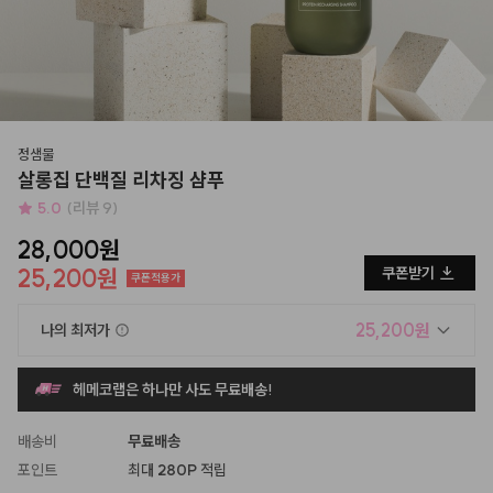
정샘물
살롱집 단백질 리차징 샴푸
5.0
(리뷰 9)
28,000원
25,200원
쿠폰받기
쿠폰적용가
25,200원
나의 최저가
헤메코랩은 하나만 사도 무료배송!
배송비
무료배송
포인트
최대
280P
적립