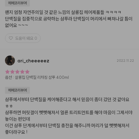
헤메코리뷰어
왠지 엄청 자연주의일 것 같은 느낌의 살롱집 헤어제품들 ㅋㅋㅋㅋ 

단백질을 집중적으로 공략하는 샴푸라 단백질이 머리에서 빠져나갈 틈이 
없어요 ~~~
도움이 돼요
0
ari
_
cheeeeez
2022.11.22
옵션
:
살롱집 단백질 리차징 샴푸 400ml
헤메코리뷰어
샴푸에서부터 단백질을 케어해준다고 해서 믿음이 좀더 갔던 것 같아요 
ㅎㅎ 

샴푸하면 머릿결이 뻣뻣해져서 얼른 트리트먼트를 해야 마음이 그제서야 
놓이는 편인데 

이건 샴푸 단계에서부터 단백질 충전을 해주니까 머리가 덜 뻣뻣해져서 
좋더라구요 !