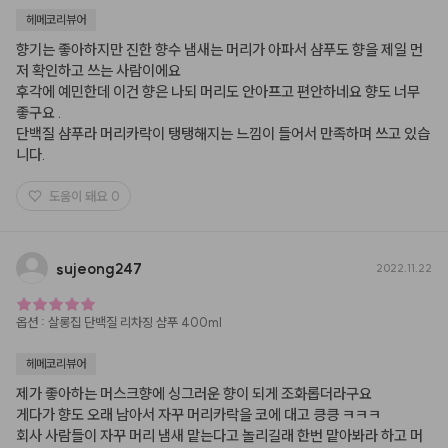
헤메코리뷰어
향기는 좋아하지만 진한 향수 냄새는 머리가 아파서 샴푸도 향을 제일 먼
저 확인하고 쓰는 사람이에요 

후각에 예민한데 이건 향은 나되 머리도 안아프고 편안하네요 향도 너무 
좋구요 . 

단백질 샴푸라 머리카락이 탱탱해지는 느낌이 들어서 만족하며 쓰고 있습
니다.
도움이 돼요
0
sujeong247
2022.11.22
옵션
:
살롱집 단백질 리차징 샴푸 400ml
헤메코리뷰어
제가 좋아하는 머스크향에 싱그러운 향이 되게 조화롭더라구요 

게다가 향도 오래 남아서 자꾸 머리카락을 코에 대고 킁킁 ㅋㅋㅋ

회사 사람들이 자꾸 머리 냄새 맡는다고 놀리길래 한번 맡아봐라 하고 머