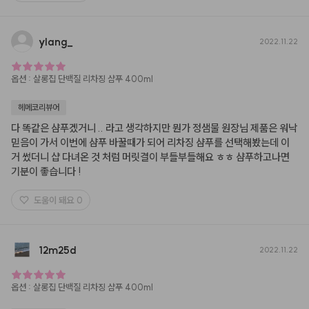
ylang
_
2022.11.22
옵션
:
살롱집 단백질 리차징 샴푸 400ml
헤메코리뷰어
다 똑같은 샴푸겠거니 .. 라고 생각하지만 뭔가 정샘물 원장님 제품은 워낙 
믿음이 가서 이번에 샴푸 바꿀때가 되어 리차징 샴푸를 선택해봤는데 이
거 썼더니 샵 다녀온 것 처럼 머릿결이 부들부들해요 ㅎㅎ 샴푸하고나면 
기분이 좋습니다 !
도움이 돼요
0
12m25d
2022.11.22
옵션
:
살롱집 단백질 리차징 샴푸 400ml