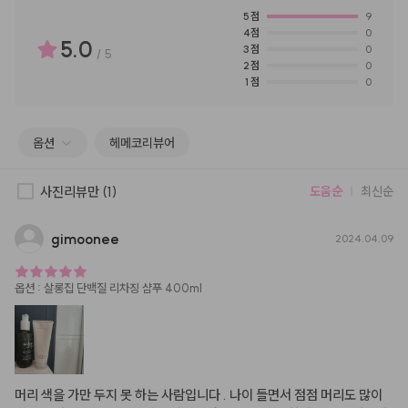
5
점
9
4
점
0
5.0
3
점
0
/
5
2
점
0
1
점
0
옵션
헤메코리뷰어
사진리뷰만
(1)
도움순
최신순
gimoonee
2024.04.09
옵션
:
살롱집 단백질 리차징 샴푸 400ml
머리 색을 가만 두지 못 하는 사람입니다 . 나이 들면서 점점 머리도 많이 