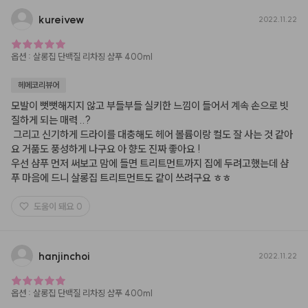
kureivew
2022.11.22
옵션
:
살롱집 단백질 리차징 샴푸 400ml
헤메코리뷰어
모발이 뻣뻣해지지 않고 부들부들 실키한 느낌이 들어서 계속 손으로 빗
질하게 되는 매력 ..?

 그리고 신기하게 드라이를 대충해도 헤어 볼륨이랑 컬도 잘 사는 것 같아
요 거품도 풍성하게 나구요 아 향도 진짜 좋아요 ! 

우선 샴푸 먼저 써보고 맘에 들면 트리트먼트까지 집에 두려고했는데 샴
푸 마음에 드니 살롱집 트리트먼트도 같이 쓰려구요 ㅎㅎ
도움이 돼요
0
hanjinchoi
2022.11.22
옵션
:
살롱집 단백질 리차징 샴푸 400ml