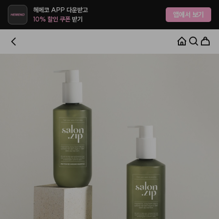
헤메코 APP 다운받고
앱에서 보기
10% 할인 쿠폰
받기