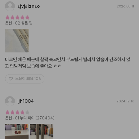
sjvjslznso
2026.03.11
옵션
:
02 살몬 잼
바르면 체온 때문에 살짝 녹으면서 부드럽게 발려서 입술이 건조하지 않
고 립밤처럼 보습에 좋아요 ㅎㅎ
도움이 돼요
106
ljh1004
2024.12.16
옵션
:
01 누디 파이 (270404)