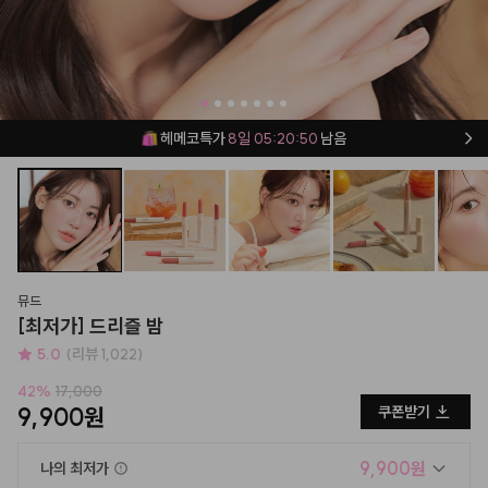
헤메코특가
8일 05:20:49
남음
뮤드
[최저가] 드리즐 밤
5.0
(리뷰 1,022)
42
%
17,000
9,900원
쿠폰받기
9,900원
나의 최저가