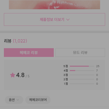
제품정보 더보기
리뷰
(1,022)
헤메코 리뷰
뮤드
리뷰
5
점
25
4
점
7
4.8
3
점
0
/
5
2
점
0
1
점
0
옵션
헤메코리뷰어