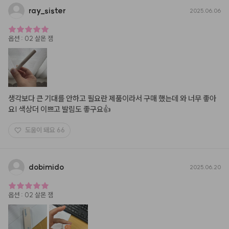
ray
_
sister
2025.06.06
옵션
:
02 살몬 잼
생각보다 큰 기대를 안하고 필요란 제품이라서 구매 했는데 와 너무 좋아
요| 색상더 이쁘고 발림도 좋구요👍
도움이 돼요
66
dobimido
2025.06.20
옵션
:
02 살몬 잼