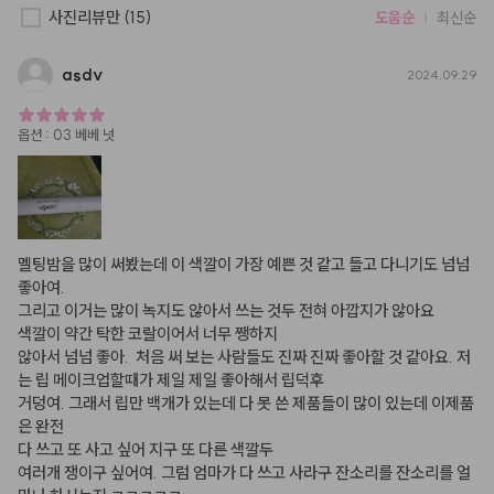
사진리뷰만
(15)
도움순
최신순
asdv
2024.09.29
옵션
:
03 베베 넛
멜팅밤을 많이 써봤는데 이 색깔이 가장 예쁜 것 같고 들고 다니기도 넘넘 
좋아여.

그리고 이거는 많이 녹지도 않아서 쓰는 것두 전혀 아깝지가 않아요

색깔이 약간 탁한 코랄이어서 너무 쨍하지

않아서 넘넘 좋아.  처음 써 보는 사람들도 진짜 진짜 좋아할 것 같아요. 저
는 립 메이크업할때가 제일 제일 좋아해서 립덕후

거덩여. 그래서 립만 백개가 있는데 다 못 쓴 제품들이 많이 있는데 이제품
은 완전

다 쓰고 또 사고 싶어 지구 또 다른 색깔두

여러개 쟁이구 싶어여. 그럼 엄마가 다 쓰고 사라구 잔소리를 잔소리를 얼