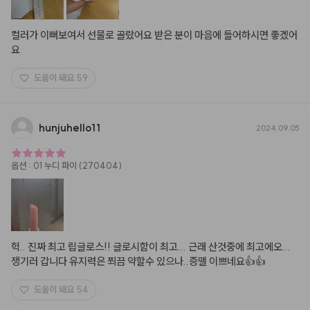
컬러가 이뻐보여서 선물로 골랐어요 받은 분이 마음에 들어하시면 좋겠어
요
도움이 돼요
59
hunjuhello11
2024.09.05
옵션
:
01 누디 파이 (270404)
헉.. 진짜 최고 립글로스!! 글로시함이 최고... 근래 산것중에 최고에오... 
쟁기러 갑니다 유지력은 쬐끔 약할수 있으나..증맬 이쁘네요👍👍
도움이 돼요
54