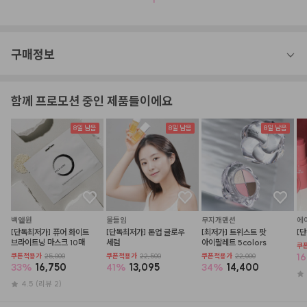
구매정보
함께 프로모션 중인 제품들이에요
8일 남음
8일 남음
8일 남음
백앹원
물들임
무지개맨션
에
[단독최저가] 퓨어 화이트 
[단독최저가] 톤업 글로우 
[최저가] 트위스트 팟 
[
브라이트닝 마스크 10매
세럼
아이팔레트 5colors
쿠
16
쿠폰적용가
25,000
쿠폰적용가
22,500
쿠폰적용가
22,000
33
%
16,750
41
%
13,095
34
%
14,400
4.5
(리뷰 2)