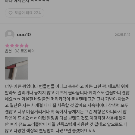
마나 하시는지 ㅋㅋㅋㅋㅋ
도움이 돼요
224
aaa10
2025.11.15
옵션
:
06 로즈 베이
너무 예쁜 광입니다 번들번들 아니고 촉촉하고 예쁜 그런 광. 매트립 위에 
발라도 밀리거나 뭉치지 않고 예쁘게 올라옵니다 케이스도 깔끔하니 괜찮
네요ㅎㅎ 겨울철 바람불면 머리카락이 붙을텐데 그건 그때 가봐야 아는거
고 일단은 저는 사계절 내내 잘 사용할 것 같아요 지속력이나 착색력 모두 
괜찮고 너무 미끌거리거나 확 녹아서 뭉개지는 그런 제형은 아니라서 참 
마음에 드네요ㅎㅎ 이런 멜팅밤 다른 브랜드 것도 이것저것 사용해 봤지
만 여기 뮤드 드리즐밤이 제일 만족스럽게 사용한 것 같네요 앞으로도 더 
많고 다양한 색상의 멜팅밤이 나왔으면 좋겠어요ㅎㅎ