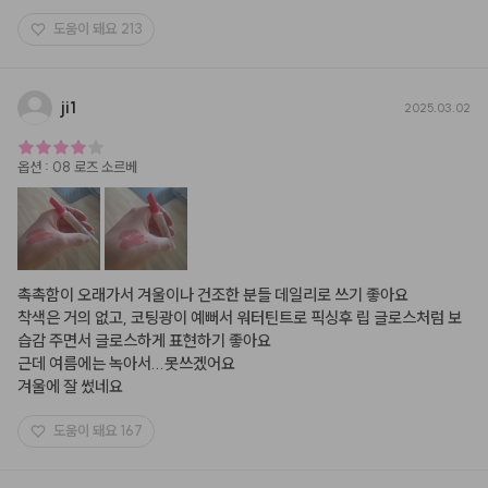
도움이 돼요
213
ji1
2025.03.02
옵션
:
08 로즈 소르베
촉촉함이 오래가서 겨울이나 건조한 분들 데일리로 쓰기 좋아요

착색은 거의 없고, 코팅광이 예뻐서 워터틴트로 픽싱후 립 글로스처럼 보
습감 주면서 글로스하게 표현하기 좋아요

근데 여름에는 녹아서...못쓰겠어요

겨울에 잘 썼네요
도움이 돼요
167