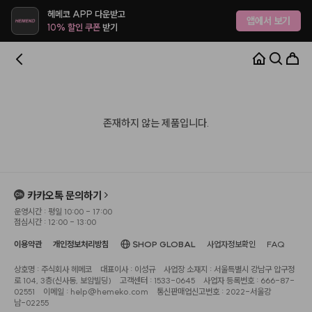
헤메코 APP 다운받고
앱에서 보기
10% 할인 쿠폰
받기
존재하지 않는 제품입니다.
카카오톡 문의하기
운영시간 : 평일 10:00 - 17:00
점심시간 : 12:00 - 13:00
이용약관
개인정보처리방침
SHOP GLOBAL
사업자정보확인
FAQ
상호명 : 주식회사 헤메코
대표이사 : 이성규
사업장 소재지 : 서울특별시 강남구 압구정
로 104, 3층(신사동, 보암빌딩)
고객센터 : 1533-0645
사업자 등록번호 : 666-87-
02551
이메일 : help@hemeko.com
통신판매업신고번호 : 2022-서울강
남-02255