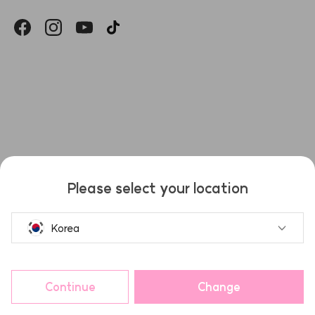
헤슬
Please select your location
Korea
Continue
Change