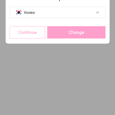
Korea
Continue
Change