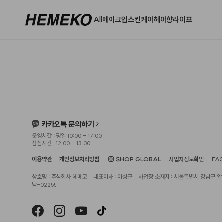
All
메이크업
스킨케어
헤어
향
라이프
카카오톡 문의하기
운영시간 : 평일 10:00 - 17:00
점심시간 : 12:00 - 13:00
이용약관
개인정보처리방침
SHOP GLOBAL
사업자정보확인
FA
상호명 : 주식회사 헤메코
대표이사 : 이성규
사업장 소재지 : 서울특별시 강남구 압구
남-02255
헤슬