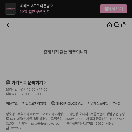
헤메코 APP 다운받고
앱에서 보기
10% 할인 쿠폰
받기
존재하지 않는 제품입니다.
카카오톡 문의하기
운영시간 : 평일 10:00 - 17:00
점심시간 : 12:00 - 13:00
이용약관
개인정보처리방침
SHOP GLOBAL
사업자정보확인
FAQ
상호명 : 주식회사 헤메코
대표이사 : 이성규
사업장 소재지 : 서울특별시 강남구 압구정
로 104, 3층(신사동, 보암빌딩)
고객센터 : 1533-0645
사업자 등록번호 : 666-87-
02551
이메일 : help@hemeko.com
통신판매업신고번호 : 2022-서울강
남-02255