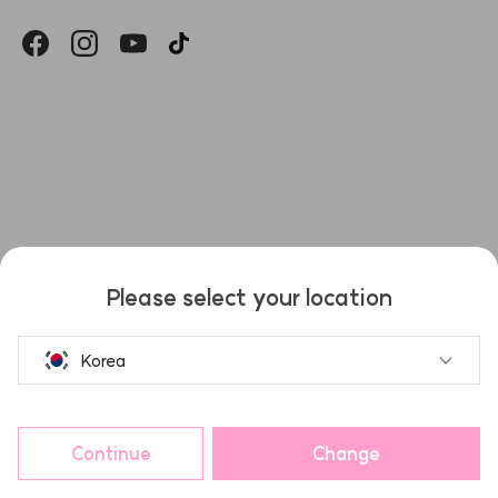
헤슬
Please select your location
Korea
Continue
Change