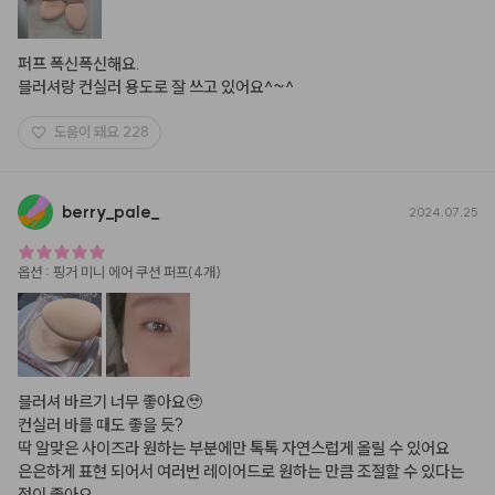
퍼프 폭신폭신해요.

블러셔랑 컨실러 용도로 잘 쓰고 있어요^~^
도움이 돼요
228
berry
_
pale
_
2024.07.25
옵션
:
핑거 미니 에어 쿠션 퍼프(4개)
블러셔 바르기 너무 좋아요🥹

컨실러 바를 때도 좋을 듯?

딱 알맞은 사이즈라 원하는 부분에만 톡톡 자연스럽게 올릴 수 있어요

은은하게 표현 되어서 여러번 레이어드로 원하는 만큼 조절할 수 있다는 
점이 좋아요