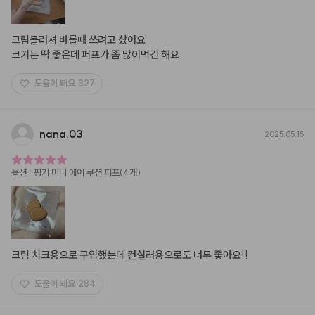
크림블러셔 바를때 쓰려고 샀어요

크기는 딱 좋은데 퍼프가 좀 많이먹긴 해요
도움이 돼요
327
nana.03
2025.05.15
옵션
:
핑거 미니 에어 쿠션 퍼프(4개)
크림 치크용으로 구입했는데 컨실러용으로도 너무 좋아요!!
도움이 돼요
284