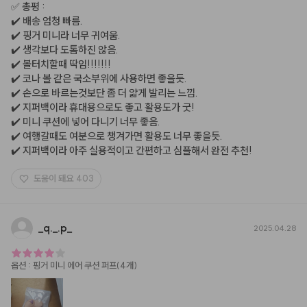
✅️ 총평 :

✔️ 배송 엄청 빠름.

✔️ 핑거 미니라 너무 귀여움.

✔️ 생각보다 도톰하진 않음.

✔️ 볼터치할때 딱임!!!!!!!

✔️ 코나 볼 같은 국소부위에 사용하면 좋을듯.

✔️ 손으로 바르는것보단 좀 더 얇게 발리는 느낌.

✔️ 지퍼백이라 휴대용으로도 좋고 활용도가 굿!

✔️ 미니 쿠션에 넣어 다니기 너무 좋음.

✔️ 여행갈때도 여분으로 챙겨가면 활용도 너무 좋을듯.

✔️ 지퍼백이라 아주 실용적이고 간편하고 심플해서 완전 추천!
도움이 돼요
403
_
q.
_
.p
_
2025.04.28
옵션
:
핑거 미니 에어 쿠션 퍼프(4개)