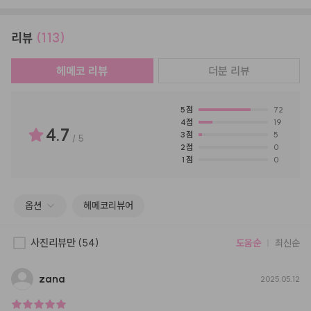
리뷰
(113)
헤메코 리뷰
더분
리뷰
5
점
72
4
점
19
4.7
3
점
5
/
5
2
점
0
1
점
0
옵션
헤메코리뷰어
사진리뷰만
(54)
도움순
최신순
zana
2025.05.12