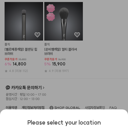
플릭
플릭
[벨르메종개발] 블렌딩 립 
[은비쌤개발] 멀티 블러셔 
브러쉬
브러쉬
쿠폰적용가
15,800
쿠폰적용가
16,900
6
%
14,800
5
%
15,900
4.8
(리뷰 112)
4.9
(리뷰 597)
카카오톡 문의하기
운영시간 : 평일 10:00 - 17:00
점심시간 : 12:00 - 13:00
이용약관
개인정보처리방침
SHOP GLOBAL
사업자정보확인
FAQ
상호명 : 주식회사 헤메코
대표이사 : 이성규
사업장 소재지 : 서울특별시 강남구 압구정
Please select your location
로 104, 3층(신사동, 보암빌딩)
고객센터 : 1533-0645
사업자 등록번호 : 666-87-
02551
이메일 : help@hemeko.com
통신판매업신고번호 : 2022-서울강