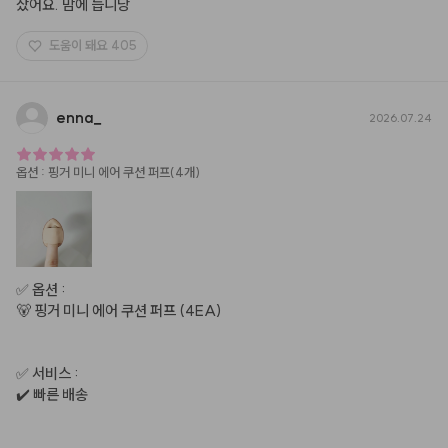
샀어요. 맘에 듭니당
도움이 돼요
405
enna
_
2026.07.24
옵션
:
핑거 미니 에어 쿠션 퍼프(4개)
✅️ 옵션 :

🐻 핑거 미니 에어 쿠션 퍼프 (4EA)

✅️ 서비스 :

✔️ 빠른 배송
