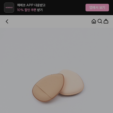
헤메코 APP 다운받고
앱에서 보기
10% 할인 쿠폰
받기