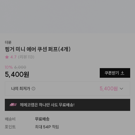
더분
핑거 미니 에어 쿠션 퍼프(4개)
4.7
(리뷰 113)
10
%
6,000
5,400원
쿠폰받기
5,400원
나의 최저가
헤메코랩은 하나만 사도 무료배송!
배송비
무료배송
포인트
최대
54P
적립