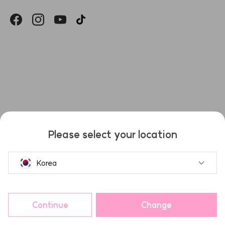
헤슬
Please select your location
Korea
Continue
Change