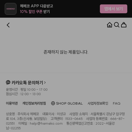
헤메코 APP 다운받고
앱에서 보기
10% 할인 쿠폰
받기
존재하지 않는 제품입니다.
카카오톡 문의하기
운영시간 : 평일 10:00 - 17:00
점심시간 : 12:00 - 13:00
이용약관
개인정보처리방침
SHOP GLOBAL
사업자정보확인
FAQ
상호명 : 주식회사 헤메코
대표이사 : 이성규
사업장 소재지 : 서울특별시 강남구 압구정
로 104, 3층(신사동, 보암빌딩)
고객센터 : 1533-0645
사업자 등록번호 : 666-87-
02551
이메일 : help@hemeko.com
통신판매업신고번호 : 2022-서울강
남-02255