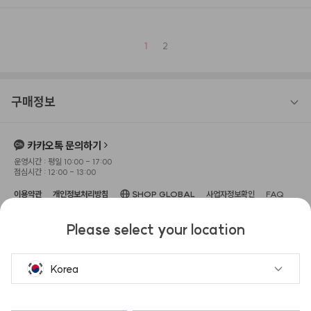
1
2
구매정보
카카오톡 문의하기
운영시간 : 평일 10:00 - 17:00
점심시간 : 12:00 - 13:00
이용약관
개인정보처리방침
SHOP GLOBAL
사업자정보확인
FAQ
상호명 : 주식회사 헤메코
대표이사 : 이성규
사업장 소재지 : 서울특별시 강남구 압구정
Please select your location
로 104, 3층(신사동, 보암빌딩)
고객센터 : 1533-0645
사업자 등록번호 : 666-87-
02551
이메일 : help@hemeko.com
통신판매업신고번호 : 2022-서울강
남-02255
Korea
헤슬
공유하고 포인트 받기!