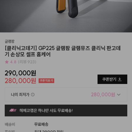
글램팜
[클리닉고데기] GP225 글램팜 글램뮤즈 클리닉 판고데
기 손상모 셀프 홈케어
4.8
(리뷰 923)
290,000원
280,000원
쿠폰받기
쿠폰적용가
280,000원
나의 최저가
헤메코랩은 하나만 사도 무료배송!
배송비
무료배송