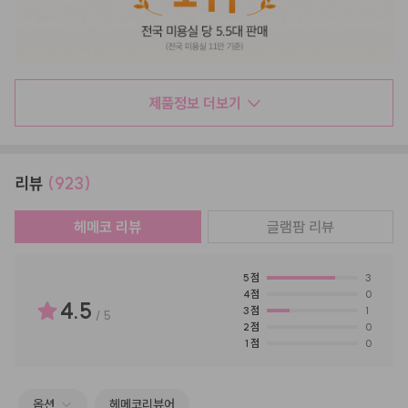
제품정보 더보기
리뷰
(923)
헤메코 리뷰
글램팜
리뷰
5
점
3
4
점
0
4.5
3
점
1
/
5
2
점
0
1
점
0
옵션
헤메코리뷰어