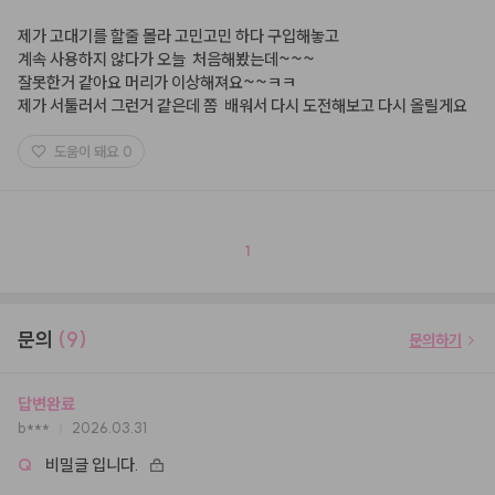
제가 고대기를 할줄 몰라 고민고민 하다 구입해놓고

계속 사용하지 않다가 오늘  처음해봤는데~~~

잘못한거 같아요 머리가 이상해져요~~ㅋㅋ

제가 서툴러서 그런거 같은데 쫌  배워서 다시 도전해보고 다시 올릴게요
도움이 돼요
0
1
문의
(9)
문의하기
답변완료
b***
2026.03.31
Q
비밀글 입니다.