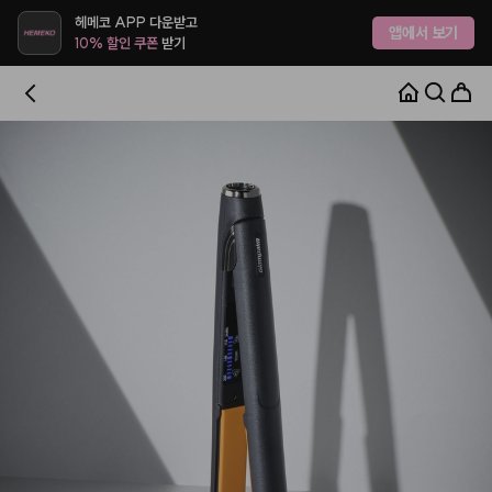
헤메코 APP 다운받고
앱에서 보기
10% 할인 쿠폰
받기