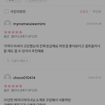
사진리뷰만
도움순
최신순
mynameisleemimi
2026.04.08
옵션
:
클리닉고데기 GP225
가격이 비싸서 고민했는데 진짜 돈값해요 머릿결 좋아보이고 셀프클리닉 
할 때도 쓸 수 있어서 추천해용
도움이 돼요
0
choco010414
2026.01.01
옵션
:
클리닉고데기 GP225
15년전 헤어디자이너님 소개로 구입해서 사용하던

글랜팜 매직기가 수명을 다하여..
