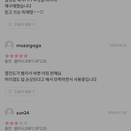
재구매했습니다

믿고 쓰는 최애템~~♡
도움이 돼요
0
mozzigaga
2025.04.10
옵션
:
클리닉고데기 GP225
열전도가 빨리서 바쁜 아침 편해요.

머리결도 덜 손상된다고 해서 만족하면서 사용중입니다.
도움이 돼요
0
sun24
2024.07.03
옵션
:
클리닉고데기 GP225