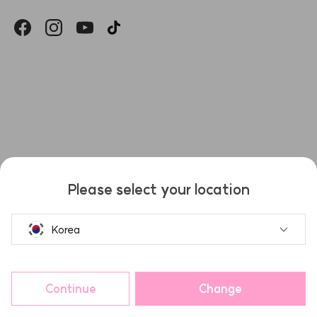
헤슬
Please select your location
Korea
Continue
Change