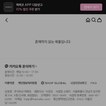
헤메코 APP 다운받고
앱에서 보기
10% 할인 쿠폰
받기
존재하지 않는 제품입니다.
카카오톡 문의하기
운영시간 : 평일 10:00 - 17:00
점심시간 : 12:00 - 13:00
이용약관
개인정보처리방침
SHOP GLOBAL
사업자정보확인
FAQ
상호명 : 주식회사 헤메코
대표이사 : 이성규
사업장 소재지 : 서울특별시 강남구 압구정
로 104, 3층(신사동, 보암빌딩)
고객센터 : 1533-0645
사업자 등록번호 : 666-87-
02551
이메일 : help@hemeko.com
통신판매업신고번호 : 2022-서울강
남-02255