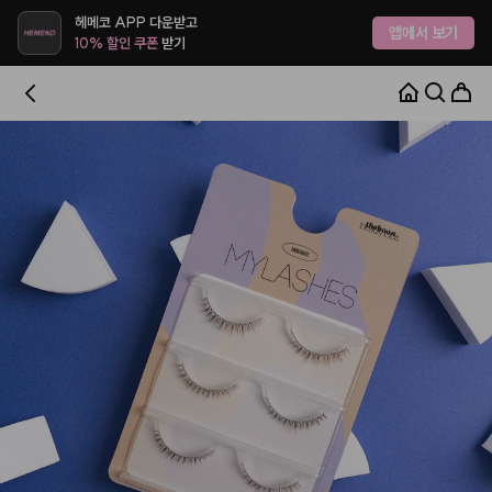
헤메코 APP 다운받고
앱에서 보기
10% 할인 쿠폰
받기