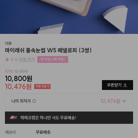
더분
마이래쉬 통속눈썹 W5 페넬로피 (3쌍)
0.0
리뷰 쓰기
첫 리뷰 2배 적립!
10
%
12,000
10,800원
10,476원
쿠폰받기
쿠폰적용가
10,476원
나의 최저가
헤메코랩은 하나만 사도 무료배송!
배송비
무료배송