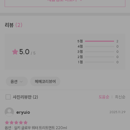
리뷰
(2)
5
점
2
4
점
0
5.0
3
점
0
/
5
2
점
0
1
점
0
옵션
헤메코리뷰어
사진리뷰만
(2)
도움순
최신순
eryuio
2025.11.29
옵션
:
실키 글로우 워터 트리트먼트 220ml