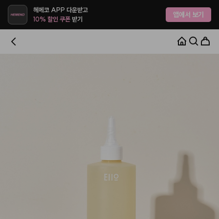
헤메코 APP 다운받고
앱에서 보기
10% 할인 쿠폰
받기