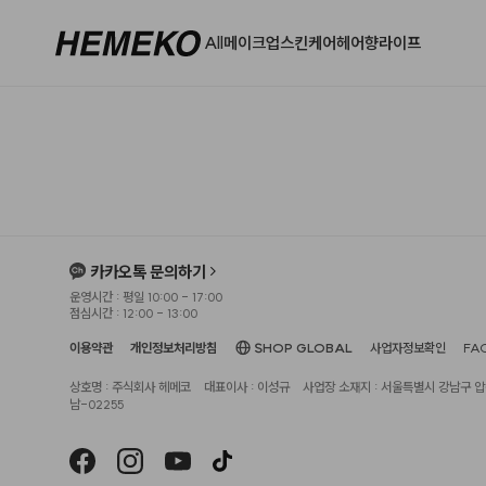
All
메이크업
스킨케어
헤어
향
라이프
카카오톡 문의하기
운영시간 : 평일 10:00 - 17:00
점심시간 : 12:00 - 13:00
이용약관
개인정보처리방침
SHOP GLOBAL
사업자정보확인
FA
상호명 : 주식회사 헤메코
대표이사 : 이성규
사업장 소재지 : 서울특별시 강남구 압구
남-02255
헤슬