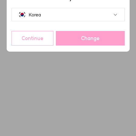
Korea
Continue
Change