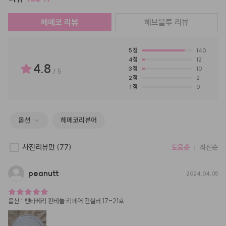
헤메코 리뷰
헤브블루
리뷰
5
점
140
4
점
12
4.8
3
점
10
/
5
2
점
2
1
점
0
옵션
헤메코리뷰어
사진리뷰만
(77)
도움순
최신순
peanutt
2024.04.05
옵션
:
펜타베리 판테놀 리페어 컨실러 17-21호