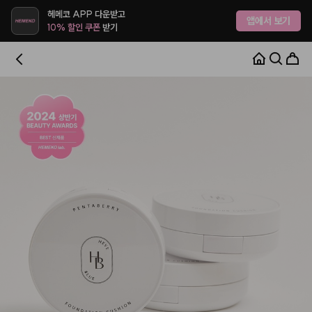
헤메코 APP 다운받고
앱에서 보기
10% 할인 쿠폰
받기