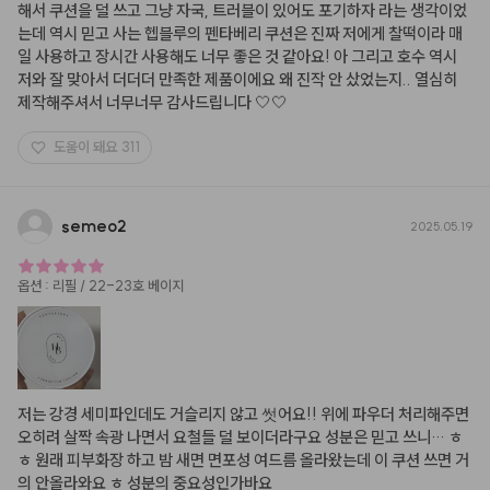
해서 쿠션을 덜 쓰고 그냥 자국, 트러블이 있어도 포기하자 라는 생각이었
는데 역시 믿고 사는 헵블루의 펜타베리 쿠션은 진짜 저에게 찰떡이라 매
일 사용하고 장시간 사용해도 너무 좋은 것 같아요! 아 그리고 호수 역시 
저와 잘 맞아서 더더더 만족한 제품이에요 왜 진작 안 샀었는지.. 열심히 
제작해주셔서 너무너무 감사드립니다 🤍🤍
도움이 돼요
311
semeo2
2025.05.19
옵션
:
리필 / 22-23호 베이지
저는 강경 세미파인데도 거슬리지 않고 썻어요!! 위에 파우더 처리해주면 
오히려 살짝 속광 나면서 요철들 덜 보이더라구요 성분은 믿고 쓰니… ㅎ
ㅎ 원래 피부화장 하고 밤 새면 면포성 여드름 올라왔는데 이 쿠션 쓰면 거
의 안올라와요 ㅎ 성분의 중요성인가바요