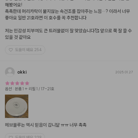
해봤어요!

촉촉한데 머리카락이 붙지않는 속건조를 잡아주는 느낌…? 이라서 너무 
좋아요 일반 21호라면 이 호수를 꼭 추천합니다

저는 민감성 피부여도 큰 트러블없이 잘 맞았습니다🥰 앞으로 쭉 잘 쓸 수 
있을 것 같아요
도움이 돼요
254
okki
2025.01.27
옵션
:
본품 1 + 리필 1 / 17-21호
헤브블루는 역시 믿음이 갑니닽 ㅠㅠ 너무 촉촉
도움이 돼요
239