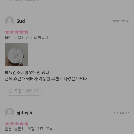
2ud
2025.03.10
옵션
:
리필 / 17-21호 바닐라
파워건조에겐 없으면 앙대

근데 쥬근깨 커버가 가능한 쿠션도 나왔음됴케따
도움이 돼요
201
sjdnsiie
2024.03.27
옵션
:
본품 1 + 리필 1 / 17-21호