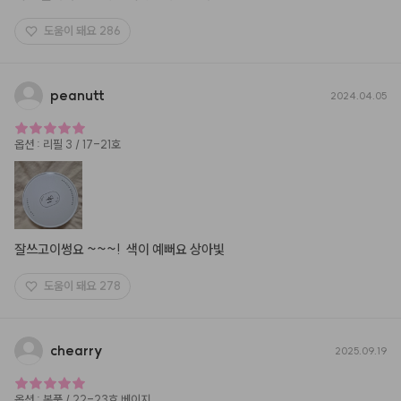
도움이 돼요
286
peanutt
2024.04.05
옵션
:
리필 3 / 17-21호
잘쓰고이썽요 ~~~!  색이 예뻐요 상아빛
도움이 돼요
278
chearry
2025.09.19
옵션
:
본품 / 22-23호 베이지