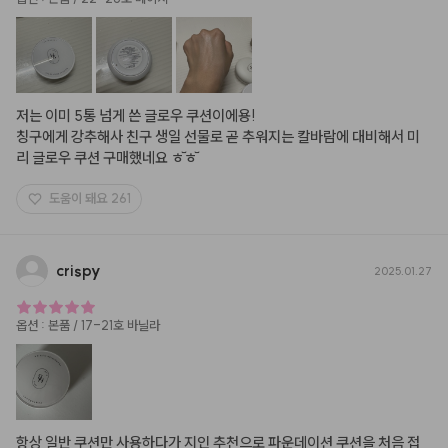
저는 이미 5통 넘게 쓴 글로우 쿠션이에용!

칭구에게 강추해사 친구 생일 선물로 곧 추워지는 칼바람에 대비해서 미
리 글로우 쿠션 구매했네요 ㅎ꙼̈ㅎ꙼̈
도움이 돼요
261
crispy
2025.01.27
옵션
:
본품 / 17-21호 바닐라
항상 일반 쿠션만 사용하다가 지인 추천으로 파운데이션 쿠션을 처음 접