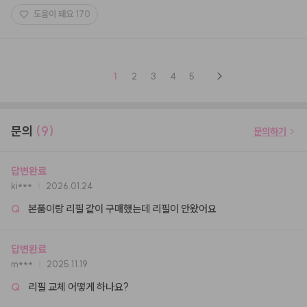
도움이 돼요
170
1
2
3
4
5
문의
(9)
문의하기
답변완료
ki***
2026.01.24
Q
본품이랑 리필 같이 구매했는데 리필이 안왔어요
답변완료
m***
2025.11.19
Q
리필 교체 어떻게 하나요?