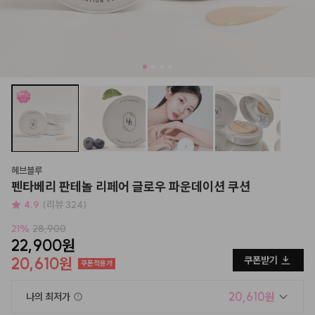
헤브블루
펜타베리 판테놀 리페어 글로우 파운데이션 쿠션
4.9
(리뷰 324)
21
%
28,900
22,900원
20,610원
쿠폰받기
쿠폰적용가
20,610원
나의 최저가