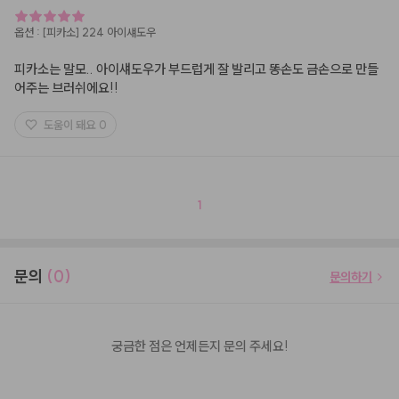
옵션
:
[피카소] 224 아이섀도우
피카소는 말모.. 아이섀도우가 부드럽게 잘 발리고 똥손도 금손으로 만들
어주는 브러쉬에요!!
도움이 돼요
0
1
문의
(0)
문의하기
궁금한 점은 언제든지 문의 주세요!