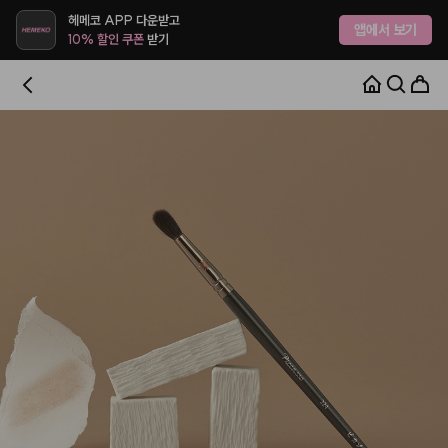
헤메코 APP 다운받고
앱에서 보기
10% 할인 쿠폰
받기