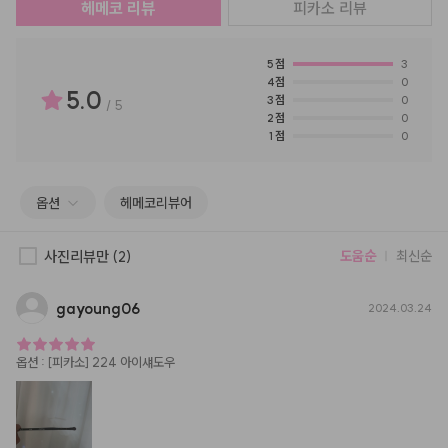
헤메코 리뷰
피카소
리뷰
5
점
3
4
점
0
5.0
3
점
0
/
5
2
점
0
1
점
0
옵션
헤메코리뷰어
사진리뷰만
(2)
도움순
최신순
gayoung06
2024.03.24
옵션
:
[피카소] 224 아이섀도우