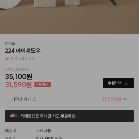
피카소
224 아이섀도우
5.0
(리뷰 45)
10
%
39,000
35,100원
31,590원
쿠폰받기
쿠폰적용가
31,590원
나의 최저가
헤메코랩은 하나만 사도 무료배송!
배송비
무료배송
포인트
최대
351P
적립