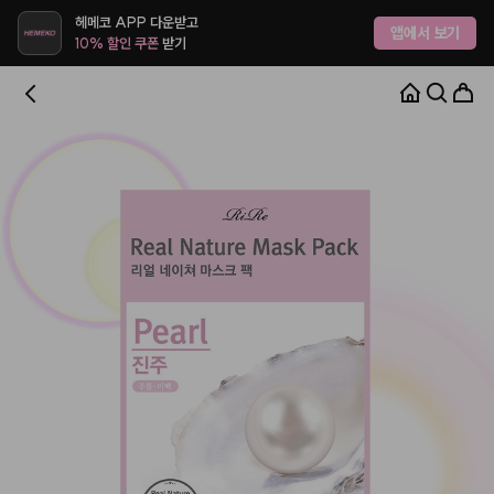
헤메코 APP 다운받고
앱에서 보기
10% 할인 쿠폰
받기