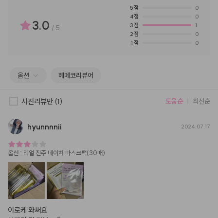
5
점
0
4
점
0
3.0
3
점
1
/
5
2
점
0
1
점
0
옵션
헤메코리뷰어
사진리뷰만
(1)
도움순
최신순
hyunnnnii
2024.07.17
옵션
:
리얼 진주 네이쳐 마스크팩(30매)
이로케 와써요
