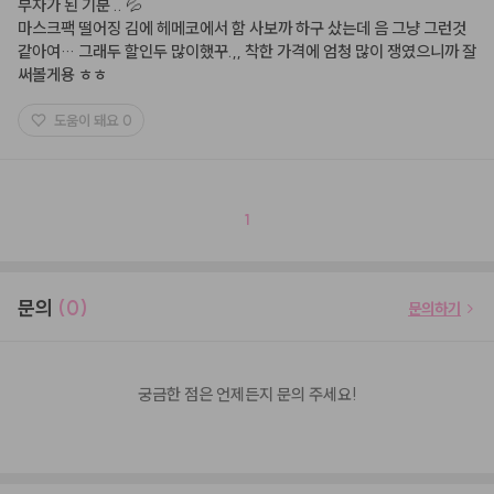
부자가 된 기분 .. 💦

마스크팩 떨어징 김에 헤메코에서 함 사보까 하구 샀는데 음 그냥 그런것
같아여… 그래두 할인두 많이했꾸.,, 착한 가격에 엄청 많이 쟁였으니까 잘 
써볼게용 ㅎㅎ
도움이 돼요
0
1
문의
(0)
문의하기
궁금한 점은 언제든지 문의 주세요!