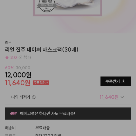
리르
리얼 진주 네이쳐 마스크팩(30매)
3.0
(리뷰 1)
60
%
30,000
12,000원
11,640원
쿠폰받기
쿠폰적용가
11,640원
나의 최저가
헤메코랩은 하나만 사도 무료배송!
배송비
무료배송
포인트
최대
120P
적립