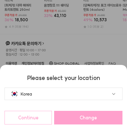
아르베
피카소
리르
패
[최저가] 더마 에어리 
음영창조 111 쉐이딩
[단독최저가] 포크 아이브로우 
[단
트리트먼트 250ml
틴트 (4colors)
Mo
쿠폰적용가
65,000
No
33
%
43,110
쿠폰적용가
29,000
쿠폰적용가
21,000
헤
타
36
%
18,500
49
%
10,573
18
4.9
(리뷰 194)
1.0
(리뷰 2)
카카오톡 문의하기
운영시간 : 평일 10:00 - 17:00
점심시간 : 12:00 - 13:00
이용약관
개인정보처리방침
SHOP GLOBAL
사업자정보확인
FAQ
상호명 : 주식회사 헤메코
대표이사 : 이성규
사업장 소재지 : 서울특별시 강남구 압구정
Please select your location
로 104, 3층(신사동, 보암빌딩)
고객센터 : 1533-0645
사업자 등록번호 : 666-87-
02551
이메일 : help@hemeko.com
통신판매업신고번호 : 2022-서울강
남-02255
Korea
헤슬
공유하고 포인트 받기!
Continue
Change
구매하기