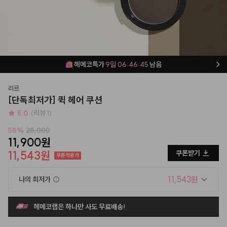
헤메코특가
9일 06:46:44
남음
리르
[단독최저가] 퀵 헤어 쿠션
5.0
(리뷰 1)
58
%
28,000
11,900원
11,543원
쿠폰받기
쿠폰적용가
11,543원
나의 최저가
헤메코랩은 하나만 사도 무료배송!