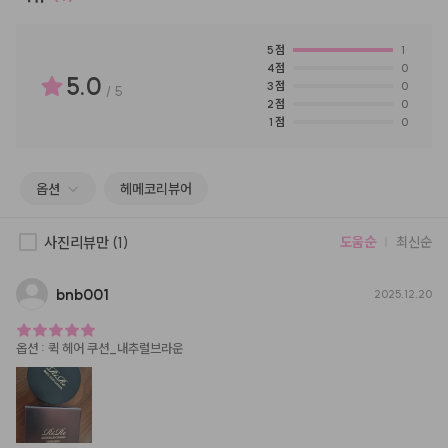
5
점
1
4
점
0
5.0
3
점
0
/
5
2
점
0
1
점
0
옵션
헤메코리뷰어
사진리뷰만
(1)
도움순
최신순
bnb001
2025.12.20
옵션
:
퀵 헤어 쿠션_내추럴브라운