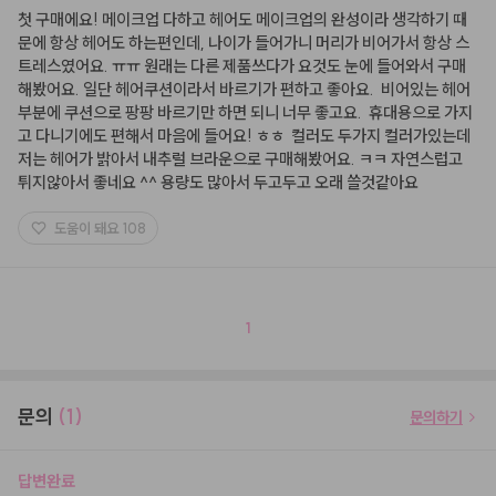
첫 구매에요! 메이크업 다하고 헤어도 메이크업의 완성이라 생각하기 때
문에 항상 헤어도 하는편인데, 나이가 들어가니 머리가 비어가서 항상 스
트레스였어요. ㅠㅠ 원래는 다른 제품쓰다가 요것도 눈에 들어와서 구매
해봤어요. 일단 헤어쿠션이라서 바르기가 편하고 좋아요.  비어있는 헤어
부분에 쿠션으로 팡팡 바르기만 하면 되니 너무 좋고요.  휴대용으로 가지
고 다니기에도 편해서 마음에 들어요! ㅎㅎ  컬러도 두가지 컬러가있는데 
저는 헤어가 밝아서 내추럴 브라운으로 구매해봤어요. ㅋㅋ 자연스럽고 
튀지않아서 좋네요 ^^ 용량도 많아서 두고두고 오래 쓸것같아요
도움이 돼요
108
1
문의
(1)
문의하기
답변완료