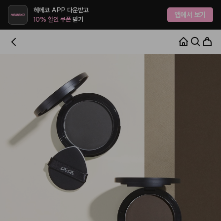
헤메코 APP 다운받고
앱에서 보기
10% 할인 쿠폰
받기