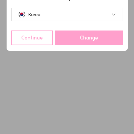
Korea
Continue
Change