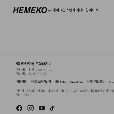
All
메이크업
스킨케어
헤어
향
라이프
카카오톡 문의하기
운영시간 : 평일 10:00 - 17:00
점심시간 : 12:00 - 13:00
이용약관
개인정보처리방침
SHOP GLOBAL
사업자정보확인
FA
상호명 : 주식회사 헤메코
대표이사 : 이성규
사업장 소재지 : 서울특별시 강남구 압구
남-02255
헤슬