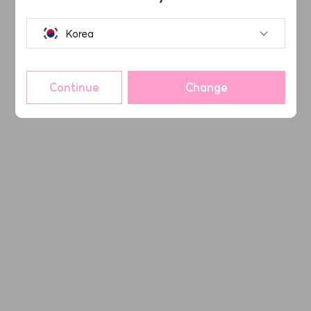
Korea
Continue
Change