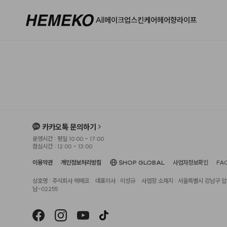
All
메이크업
스킨케어
헤어
향
라이프
카카오톡 문의하기
운영시간 : 평일 10:00 - 17:00
점심시간 : 12:00 - 13:00
이용약관
개인정보처리방침
SHOP GLOBAL
사업자정보확인
FA
상호명 : 주식회사 헤메코
대표이사 : 이성규
사업장 소재지 : 서울특별시 강남구 압구
남-02255
헤슬